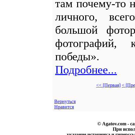
там почему-то н
личного, всег
большой фото
фотографий, 
победы».
Подробнее...
<< [Первая]
< [Пр
Вернуться
Нравится
© Agatov.com - с
При испо
указание источника и гиперссы