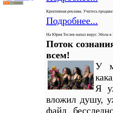
Креативная реклама. Учитесь продават
Подробнее...
На Юрия Теслев напал вирус Эбола в
Поток сознания
всем!
У м
как
Я у
вложил душу, у
файл бесследн