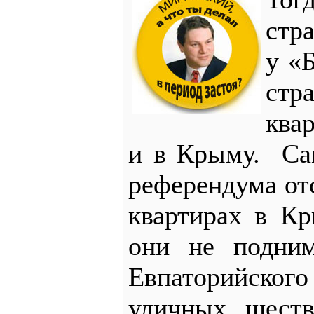
стра
у «Б
стр
ква
и в Крыму. Са
референдума отс
квартирах в К
они не подним
Евпаторийского
уличных шеств