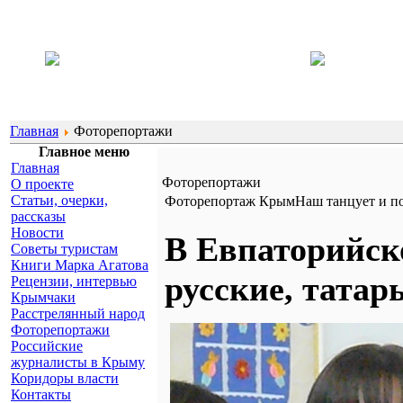
Главная
Фоторепортажи
Главное меню
Главная
Фоторепортажи
О проекте
Статьи, очерки,
Фоторепортаж КрымНаш танцует и п
рассказы
Новости
В Евпаторийско
Советы туристам
Книги Марка Агатова
русские, татар
Рецензии, интервью
Крымчаки
Расстрелянный народ
Фоторепортажи
Российские
журналисты в Крыму
Коридоры власти
Контакты