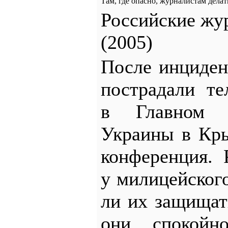
Там, где опасно, журналистам делат
Российские жу
(2005)
После инциден
пострадали т
в Главном 
Украины в Кр
конференция. 
у милицейского
ли их защищат
они спокойн