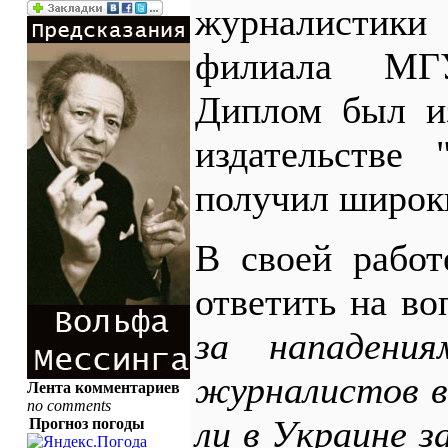
журналистик
филиала МГУ
Диплом был из
издательстве 
получил широк
В своей работ
ответить на в
за нападения
журналистов в
Лента комментариев
no comments
ли в Украине 
Прогноз погоды