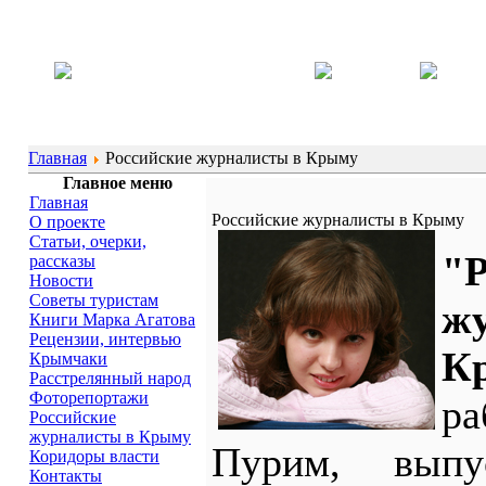
Главная
Российские журналисты в Крыму
Главное меню
Главная
Российские журналисты в Крыму
О проекте
Статьи, очерки,
"Р
рассказы
Новости
Советы туристам
ж
Книги Марка Агатова
Рецензии, интервью
К
Крымчаки
Расстрелянный народ
Фоторепортажи
р
Российские
журналисты в Крыму
Пурим, выпу
Коридоры власти
Контакты