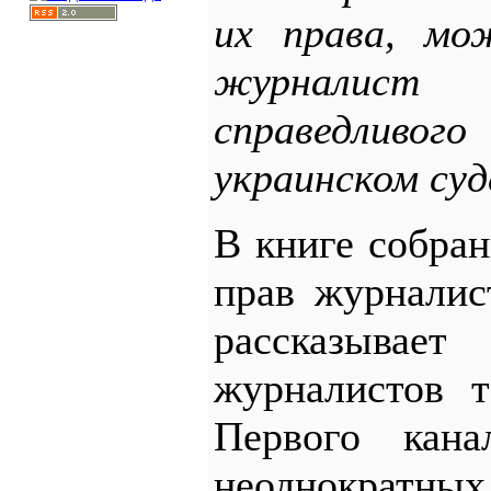
их права, мо
журнали
справедли
украинском суд
В книге собра
прав журналис
рассказыва
журналистов т
Первого кан
неоднократн