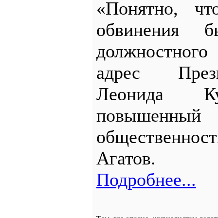
«Понятно, чт
обвинения б
должностног
адрес През
Леонида К
повышенн
общественнос
Агатов.
Подробнее...