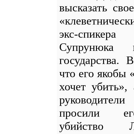
высказать сво
«клеветничес
экс-спикер
Супрунюка
государства. 
что его якобы 
хочет убить»,
руководител
просили ег
убийство Л