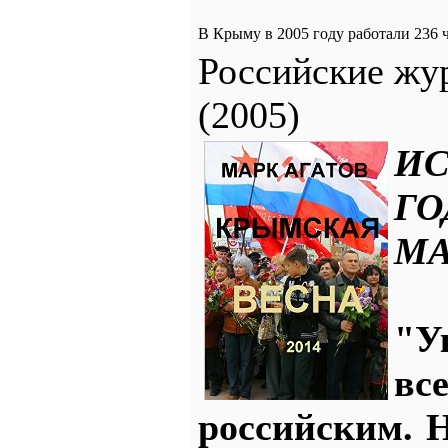
В Крыму в 2005 году работали 236
Российские жу
(2005)
И
ГО
МА
"У
в
российским. 