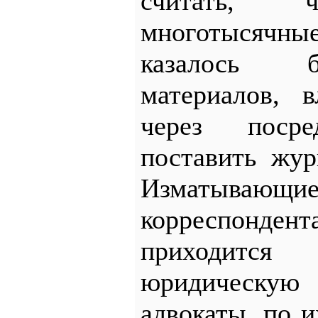
считать, ч
многотысячны
казалось 
материалов, 
через посре
поставить жур
Изматывающ
корреспонден
приходит
юридическую 
адвокаты, по 