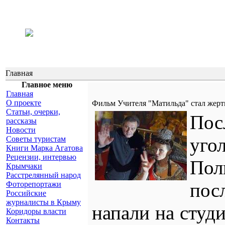
Главная
Главное меню
Главная
О проекте
Фильм Учителя "Матильда" стал жерт
Статьи, очерки,
Пос
рассказы
Новости
уго
Советы туристам
Книги Марка Агатова
Рецензии, интервью
Пол
Крымчаки
Расстрелянный народ
пос
Фоторепортажи
Российские
журналисты в Крыму
напали на студ
Коридоры власти
Контакты