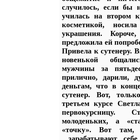
случилось, если бы 
училась на втором 
косметикой,
носила
украшения. Короче
предложила ей попроб
Привела к сутенеру. В
новенькой общали
мужчины за пятьде
прилично, дарили, д
деньгам, что в конц
сутенер. Вот, тольк
третьем курсе Светл
первокурсницу.
С
молоденьких, а «с
«точку». Вот там
зарабатывают себ