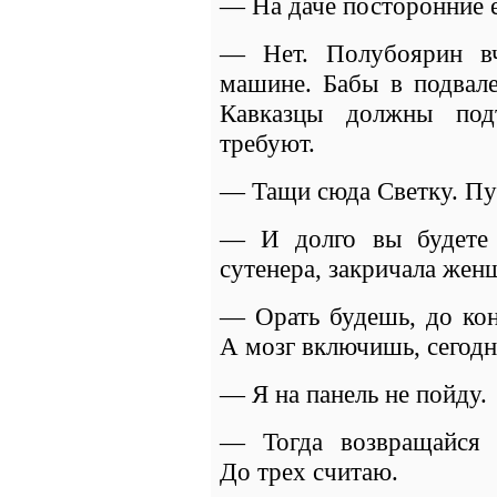
— На даче посторонние 
— Нет. Полубоярин вч
машине. Бабы в подвале
Кавказцы должны под
требуют.
— Тащи сюда Светку. Пус
— И долго вы будете 
сутенера, закричала жен
— Орать будешь, до кон
А мозг включишь, сегод
— Я на панель не пойду.
— Тогда возвращайся 
До трех считаю.