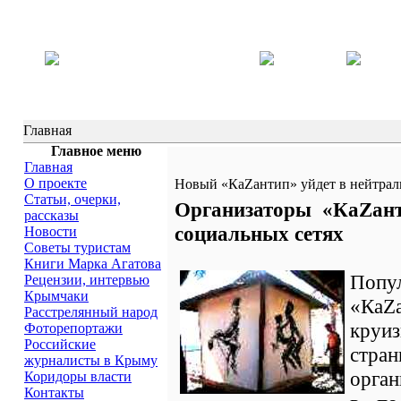
Главная
Главное меню
Главная
О проекте
Новый «КаZантип» уйдет в нейтрал
Статьи, очерки,
Организаторы «КаZант
рассказы
социальных сетях
Новости
Советы туристам
Книги Марка Агатова
Попу
Рецензии, интервью
Крымчаки
«КаZ
Расстрелянный народ
круиз
Фоторепортажи
Российские
стра
журналисты в Крыму
орган
Коридоры власти
Контакты