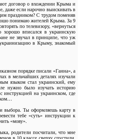
ают договор о вхождении Крыма и
е, даже если нарочно выискивать в
щим праздником? С трудом поменяв
орошо понимаю жителей Крыма. За 9
овторять по телевизору, «вернуться
то хорошо вписался в украинскую
ране не звучал в принципе, что уж
 украинизацию в Крыму, знакомый
иказном порядке писали «Ганна», а
лах в мельчайших деталях изучали
мым языком стал украинский, ему
оле нужно было изучать историю
 с инструкцией на украинском, где
нском…
и выбора. Ты оформляешь карту в
евести тебе «суть» инструкции к
чить «мову».
зыка, родители посчитали, что мне
менов в 10 классе сверху спустили,