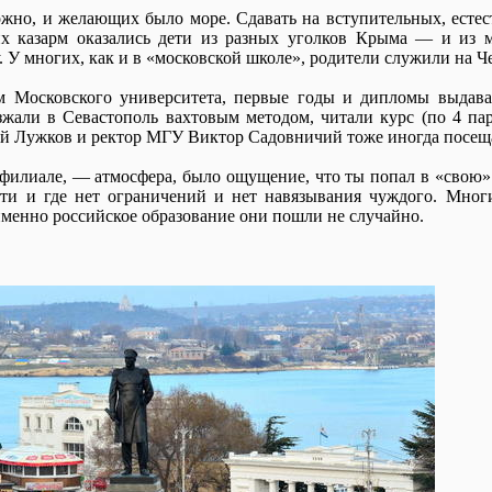
но, и желающих было море. Сдавать на вступительных, естес
их казарм оказались дети из разных уголков Крыма — и из м
У многих, как и в «московской школе», родители служили на Ч
 Московского университета, первые годы и дипломы выдава
жали в Севастополь вахтовым методом, читали курс (по 4 пар
й Лужков и ректор МГУ Виктор Садовничий тоже иногда посеща
филиале, — атмосфера, было ощущение, что ты попал в «свою» ср
и и где нет ограничений и нет навязывания чуждого. Мног
менно российское образование они пошли не случайно.