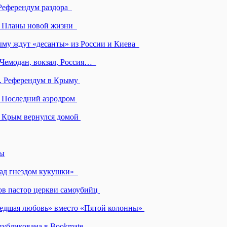
 Референдум раздора
». Планы новой жизни
ыму ждут «десанты» из России и Киева
.Чемодан, вокзал, Россия…
». Референдум в Крыму
. Последний аэродром
. Крым вернулся домой
ды
 над гнездом кукушки»
нов пастор церкви самоубийц
шедшая любовь» вместо «Пятой колонны»
публикована в Bookmate