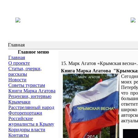
Главная
Главное меню
Главная
О проекте
15. Марк Агатов «Крымская весна»
Статьи, очерки,
Книга Марка Агатова "Крымская
рассказы
Сегодня
Новости
моих ре
Советы туристам
Петербу
Книги Марка Агатова
что пр
Рецензии, интервью
больши
Крымчаки
ответит
Расстрелянный народ
широко 
Фоторепортажи
авторск
Российские
актуаль
журналисты в Крыму
Коридоры власти
Контакты