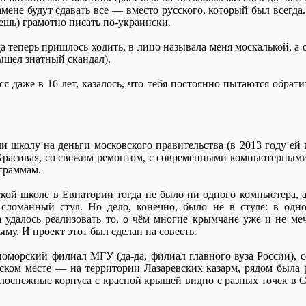
амене будут сдавать все — вместо русского, который был всегда
ешь) грамотно писать по-украински.
да теперь пришлось ходить, в лицо называла меня москалькой, 
вышел знатный скандал).
 даже в 16 лет, казалось, что тебя постоянно пытаются обрати
и школу на деньги московского правительства (в 2013 году ей 
Красивая, со свежим ремонтом, с современными компьютерными 
граммам.
кой школе в Евпатории тогда не было ни одного компьютера, а
 сломанный стул. Но дело, конечно, было не в стуле: в одн
 удалось реализовать то, о чём многие крымчане уже и не ме
му. И проект этот был сделан на совесть.
оморский филиал МГУ (да-да, филиал главного вуза России), с
ском месте — на территории Лазаревских казарм, рядом была 
лоснежные корпуса с красной крышей видно с разных точек в С