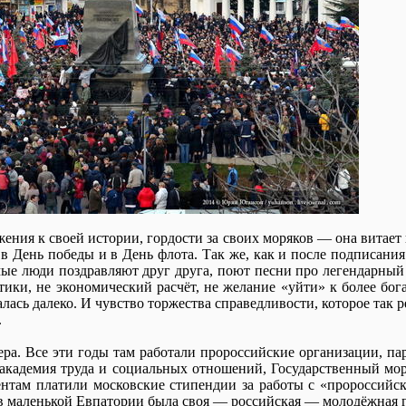
ения к своей истории, гордости за своих моряков — она витает 
 в День победы и в День флота. Так же, как и после подписания
мые люди поздравляют друг друга, поют песни про легендарный
ики, не экономический расчёт, не желание «уйти» к более бог
алась далеко. И чувство торжества справедливости, которое так 
.
ера. Все эти годы там работали пророссийские организации, п
академия труда и социальных отношений, Государственный мо
нтам платили московские стипендии за работы с «пророссийс
 в маленькой Евпатории была своя — российская — молодёжная 