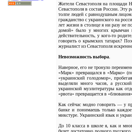
Жители Севастополя на площади Н
Севастополя в состав России. Эту 
толпе людей с равнодушным лицом.
гражданство с украинского на росс
лет жизни в столице я ни разу не п
домой» было у многих крымчан вс
действительность, у кого-то родит
говорить о крымских татарах? По
журналист из Севастополя искренне 
Невозможность выбора
.
Наверное, его не тронуло переимен
«Марк» превращался в «Марко» (по
«украинский голодомор», пробега
выделяли много часов, а русски
украинской музлитературы как отд
«рвота» превращается в «блювання
Как сейчас модно говорить — у п
банке и понимаешь только каждое
микстуре. Украинский язык и украи
До 10 класса в школе я, как и мн
будет достаточно родного русского 