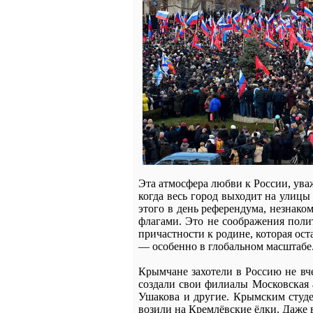
Эта атмосфера любви к России, уваж
когда весь город выходит на улицы
этого в день референдума, незнако
флагами. Это не соображения полит
причастности к родине, которая ост
— особенно в глобальном масштабе
Крымчане захотели в Россию не вч
создали свои филиалы Московская 
Ушакова и другие. Крымским студе
возили на Кремлёвские ёлки. Даже