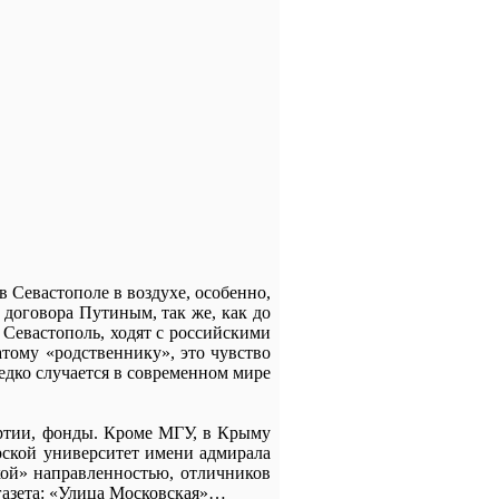
в Севастополе в воздухе, особенно,
 договора Путиным, так же, как до
 Севастополь, ходят с российскими
атому «родственнику», это чувство
редко случается в современном мире
артии, фонды. Кроме МГУ, в Крыму
рской университет имени адмирала
кой» направленностью, отличников
газета: «Улица Московская»…