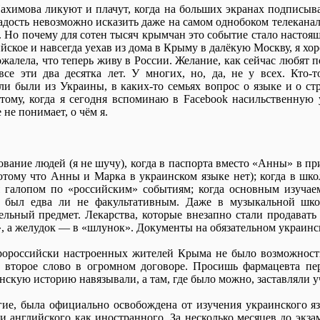
ахимова ликуют и плачут, когда на больших экранах подписыв
радость невозможно исказить даже на самом однобоком телеканал
 Но почему для сотен тысяч крымчан это событие стало настоя
ийское и навсегда уехав из дома в Крыму в далёкую Москву, я х
ожалела, что теперь живу в России. Желание, как сейчас любят п
е эти два десятка лет. У многих, но, да, не у всех. Кто-
ели были из Украины, в каких-то семьях вопрос о языке и о ст
этому, когда я сегодня вспоминаю в Facebook насильственную
не понимает, о чём я.
ование людей (я не шучу), когда в паспорта вместо «Анны» в пр
тому что Анны и Марка в украинском языке нет); когда в шко
я галопом по «российским» событиям; когда основным изучае
й был едва ли не факультативным. Даже в музыкальной шк
ельный предмет. Лекарства, которые внезапно стали продавать
», а желудок — в «шлунок». Документы на обязательном украи
ророссийски настроенных жителей Крыма не было возможност
 второе слово в огромном договоре. Просишь фармацевта пер
нскую историю навязывали, а там, где было можно, заставляли у
огие, была официально освобождена от изучения украинского я
и английского как иностранного. За несколько месяцев до экза