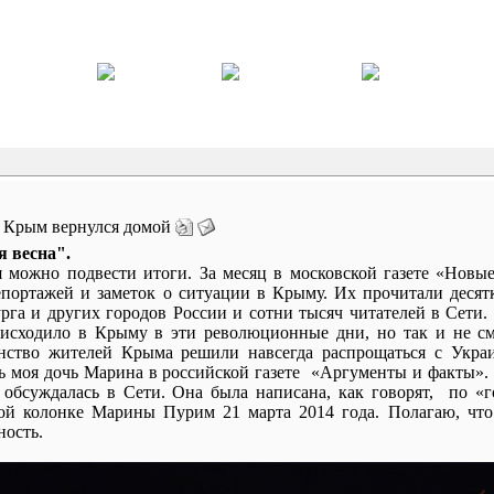
. Крым вернулся домой
 весна".
 можно подвести итоги. За месяц в московской газете «Новы
портажей и заметок о ситуации в Крыму. Их прочитали десят
рга и других городов России и сотни тысяч читателей в Сети. К
оисходило в Крыму в эти революционные дни, но так и не см
нство жителей Крыма решили навсегда распрощаться с Украи
ь моя дочь Марина в российской газете «Аргументы и факты».
обсуждалась в Сети. Она была написана, как говорят, по «г
ой колонке Марины Пурим 21 марта 2014 года. Полагаю, что 
ность.