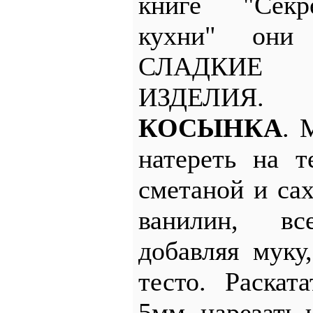
книге "Секр
кухни" они 
СЛАДКИ
ИЗДЕЛ
КОСЫНКА
. 
натереть на 
сметаной и сах
ванилин, в
добавляя муку
тесто. Раска
5мм, нарезать