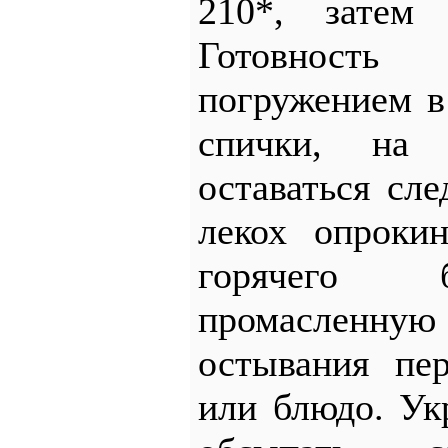
210*, затем
Готовност
погружением в
спички, на
оставаться сл
лекох опроки
горячего 
промасленну
остывания пе
или блюдо. Ук