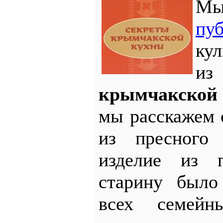
пу
ку
из
крымчакской
мы расскажем 
из пресного
изделие из п
старину было
всех семейн