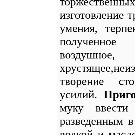
торжестве
изготовление т
умения, терп
полученно
воздушное,
хрустящее,не
творение ст
усилий.
Приго
муку ввести
разведенным в
водкой и масл