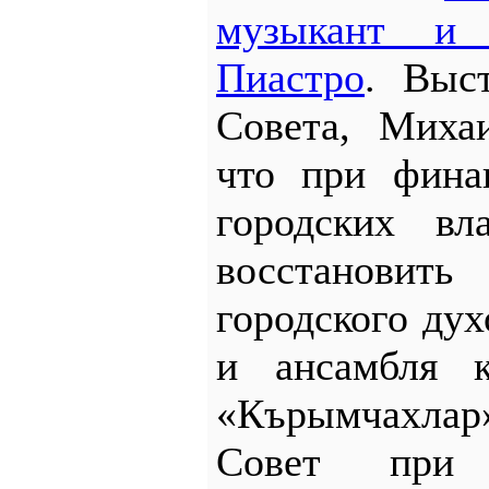
музыкант и
Пиастро
. Выс
Совета, Миха
что при фина
городских в
восстанов
городского дух
и ансамбля к
«Кърымчахла
Совет при