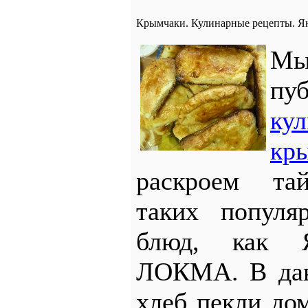
Крымчаки. Кулинарные рецепты. Ян
М
пу
ку
кр
раскроем тай
таких популя
блюд, как
ЛОКМА. В дав
хлеб пекли до