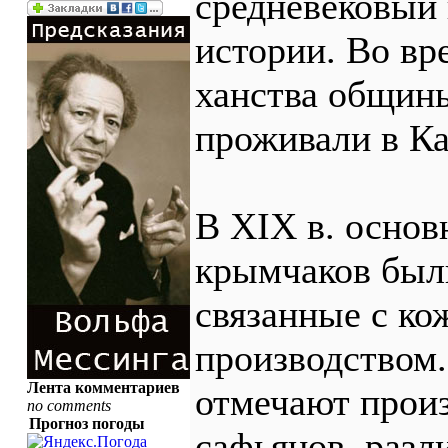
средневековый
истории. Во в
ханства общин
проживали в Ка
В XIX в. осно
крымчаков был
связанные с к
производством.
Лента комментариев
отмечают произ
no comments
Прогноз погоды
сафьянов, разл