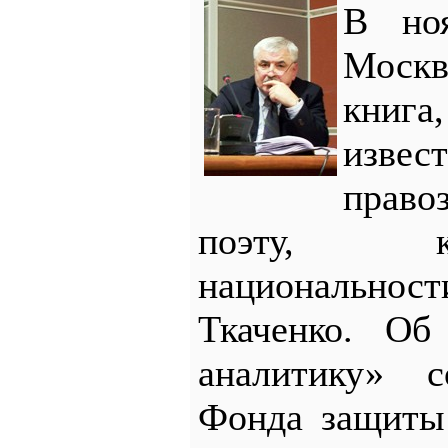
В но
Моск
книг
извес
право
поэту, 
национальн
Ткаченко. Об
аналитику» с
Фонда защиты