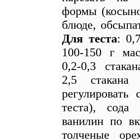
формы (косыно
блюде, обсыпа
Для теста
: 0,
100-150 г ма
0,2-0,3 стака
2,5 стакана 
регулировать 
теста), сода
ванилин по в
толченые ор