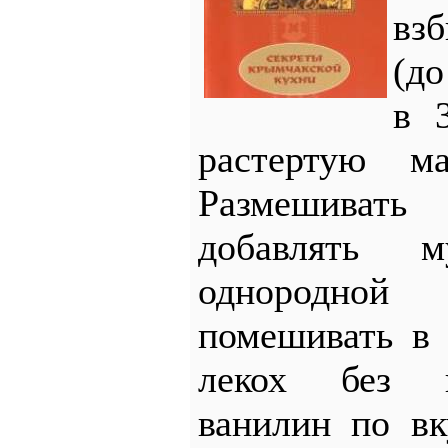
вз
(до
в 
растертую м
Размешиват
добавлять 
однородной
помешивать в 
лекох без к
ванилин по вк