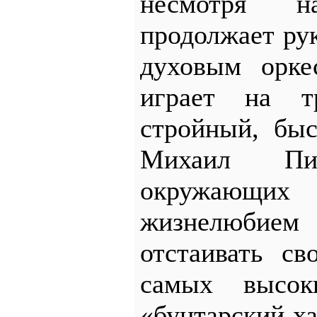
несмотря 
продолжает ру
духовым орке
играет на тр
стройный, бы
Михаил Пиа
окружающ
жизнелюби
отстаивать с
самых высок
«бунтарский х