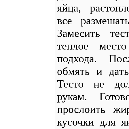
яйца, растоп
все размешат
Замесить тес
теплое мест
подхода. Пос
обмять и дат
Тесто не до
рукам. Готов
прослоить жи
кусочки для 