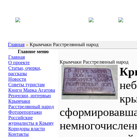
Главная
Крымчаки Расстрелянный народ
Главное меню
Главная
Крымчаки Расстрелянный народ
О проекте
Кр
Статьи, очерки,
рассказы
Новости
неб
Советы туристам
Книги Марка Агатова
кры
Рецензии, интервью
Крымчаки
Расстрелянный народ
сформировавша
Фоторепортажи
Российские
немногочислен
журналисты в Крыму
Коридоры власти
Контакты