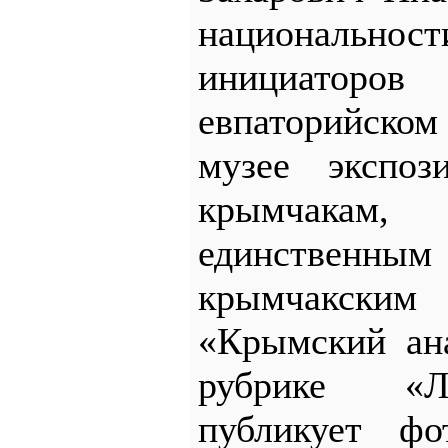
национальнос
инициатор
евпаторийск
музее экспоз
крымчакам
единствен
крымчакск
«Крымский ан
рубрике «Л
публикует фо