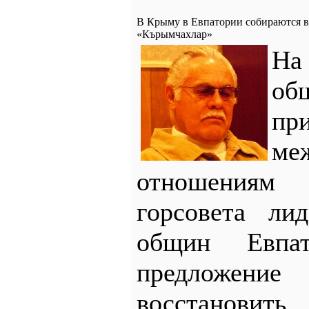
В Крыму в Евпатории собираются в
«Кърымчахлар»
Н
об
пр
ме
отношениям
горсовета ли
общин Евпат
предло
восстановить