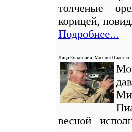
толченые ор
корицей, повид
Подробнее...
Лица Евпатории. Михаил Пиастро –
М
да
Ми
Пи
весной испол