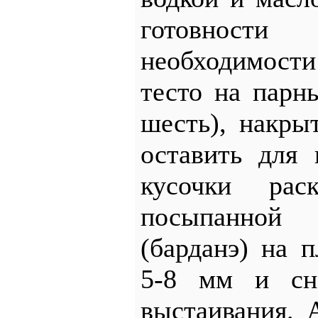
готовност
необходимост
тесто на парн
шесть), накры
оставить для 
кусочки рас
посыпанной
(барданэ) на 
5-8 мм и сно
выстаивания. 