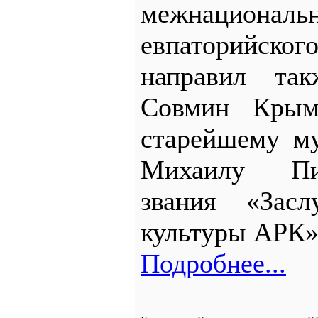
межнационал
евпаторийс
направил так
Совмин Кры
старейшему м
Михаилу Пи
звания «Засл
культуры АРК»
Подробнее...