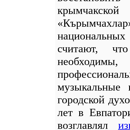
крымчак
«Кърымчах
национальных
считают, чт
необхо
профессионал
музыкальные 
городской дух
лет в Евпатор
возглавлял
из