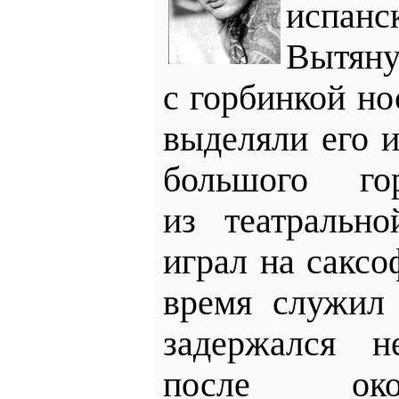
испан
Вытян
с горбинкой но
выделяли его 
большого г
из театральн
играл на саксо
время служил 
задержался н
после око