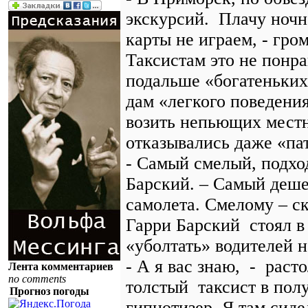
экскурсий. Плачу ночн
карты не играем, - гр
Таксистам это не понра
подальше «богатеньких
дам «легкого поведения
возить непьющих местн
отказывались даже «п
- Самый смелый, подхо
Барский. – Самый деше
самолета. Смелому – с
Гарри Барский стоял в
«уболтать» водителей 
- А я вас знаю, - раст
Лента комментариев
no comments
толстый таксист в пол
Прогноз погоды
гипнотизер. Я там сиде