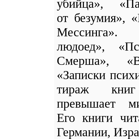
убийца»,
«Па
от безумия», 
Мессинга».
людоед», «П
Смерша», «
«Записки псих
тираж кни
превышает ми
Его книги чи
Германии, Изр