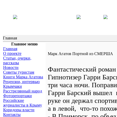
Главная
Главное меню
Главная
О проекте
Марк Агатов Портной из СМЕРША
Статьи, очерки,
рассказы
Новости
Фантастический роман
Советы туристам
Гипнотизер Гарри Барс
Книги Марка Агатова
Рецензии, интервью
три часа ночи. Поправ
Крымчаки
Расстрелянный народ
Гарри Барский вышел н
Фоторепортажи
руке он держал спорти
Российские
журналисты в Крыму
а в левой, что-то похож
Коридоры власти
Контакты
- В Приморск, по объезд