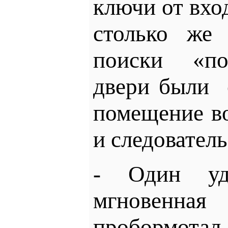
ключи от вхо
столько же
поиски «по
двери были
помещение в
и следователь
- Один у
мгновенн
пробор