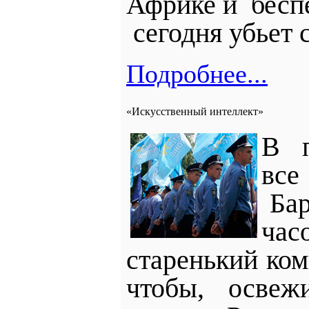
Африке и
бесп
сегодня убьет
Подробнее...
«Искусственный интеллект»
В п
все
Бар
час
старенький ком
чтобы, освеж