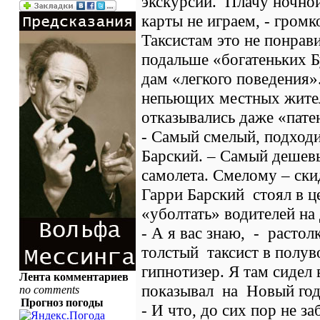
экскурсий. Плачу ночной
карты не играем, - гром
Таксистам это не понрав
подальше «богатеньких Б
дам «легкого поведения»
непьющих местных жител
отказывались даже «пат
- Самый смелый, подходи
Барский. – Самый дешев
самолета. Смелому – ски
Гарри Барский стоял в ц
«уболтать» водителей на
- А я вас знаю, - растол
толстый таксист в полув
гипнотизер. Я там сидел
Лента комментариев
показывал на Новый го
no comments
Прогноз погоды
- И что, до сих пор не з