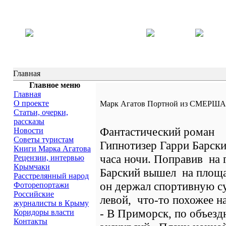
Главная
Главное меню
Главная
О проекте
Марк Агатов Портной из СМЕРША
Статьи, очерки,
рассказы
Фантастический роман
Новости
Советы туристам
Гипнотизер Гарри Барски
Книги Марка Агатова
часа ночи. Поправив на 
Рецензии, интервью
Крымчаки
Барский вышел на площад
Расстрелянный народ
он держал спортивную су
Фоторепортажи
Российские
левой, что-то похожее на
журналисты в Крыму
- В Приморск, по объездн
Коридоры власти
Контакты