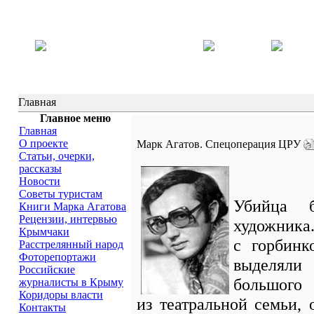
Главная
Главное меню
Главная
О проекте
Марк Агатов. Спецоперация ЦРУ
Статьи, очерки,
рассказы
Новости
Советы туристам
Убийца 
Книги Марка Агатова
Рецензии, интервью
художника
Крымчаки
с горбинк
Расстрелянный народ
Фоторепортажи
выделяли
Российские
большог
журналисты в Крыму
Коридоры власти
из театральной семьи,
Контакты