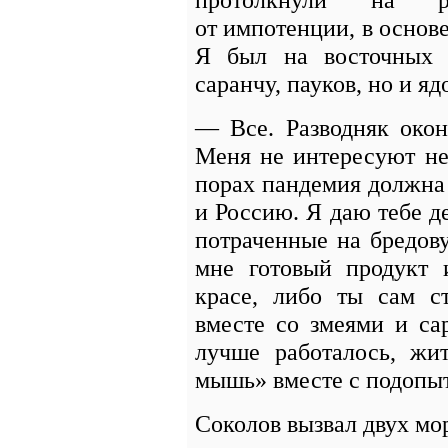
от импотенции, в основ
Я был на восточных б
саранчу, пауков, но и 
— Все. Разводняк око
Меня не интересуют не
порах пандемия должна
и
Росси
ю. Я даю тебе д
потраченные на бредов
мне готовый продукт 
красе, либо ты сам с
вместе со змеями и са
лучше работалось, жи
мышь» вместе с подопы
Соколов вызвал двух мо