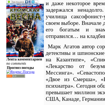
и даже некоторое врем
задержался ненадолго
училища саксофонист-
своем выборе. Вначале д
его богатым и зна
отправился… на кладби
Марк Агатов автор сор
детективы и шпионские
на Казантипе», «Спик
Лента комментариев
no comments
«Лекарство от безум
Прогноз погоды
Мессинга». «Севастоп
«Двое из Смерша», «
психиатра». Сегодня об
превышает миллион экз
США, Канаде, Германии