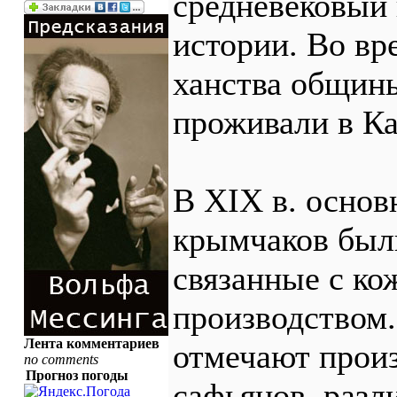
средневековый
истории. Во в
ханства общин
проживали в Ка
В XIX в. осно
крымчаков был
связанные с к
производством.
Лента комментариев
отмечают произ
no comments
Прогноз погоды
сафьянов, разл