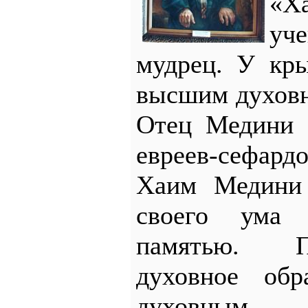
«Х
уч
мудрец. У кр
высшим духовн
Отец Медини 
евреев-сефар
Хаим Медини 
своего ума 
памятью. 
духовное обр
духовным