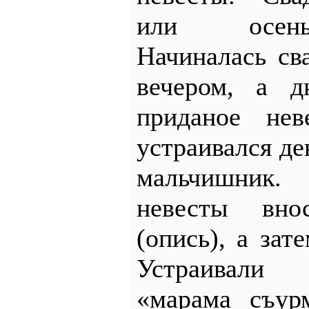
или осень
Начиналась св
вечером, а д
приданое нев
устраивался де
мальчишник
невесты вно
(опись), а за
Устраивали 
«марама съур