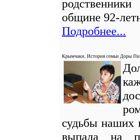
родственники
общине 92-лет
Подробнее...
Крымчаки. История семьи Доры Пи
До
ка
до
ром
судьбы наших 
выпала на п