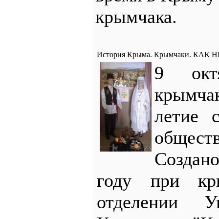
крымчака.
История Крыма. Крымчаки. КА
9 окт
крымча
летие 
общест
Создан
году при кр
отделении У