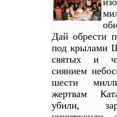
из
ми
об
Дай обрести п
под крылами 
святых и чи
сиянием небос
шести милл
жертвам Кат
убили, зар
уничтожили 