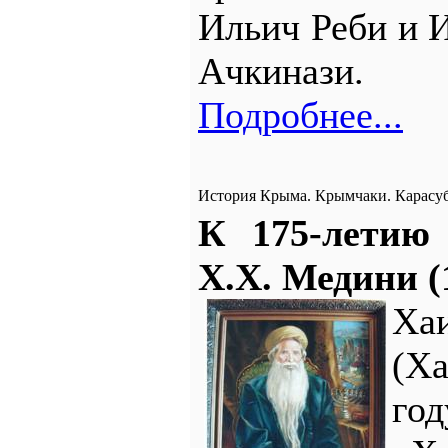
Ильич Реби и 
Ачкинази.
Подробнее...
История Крыма. Крымчаки. Карасу
К 175-летию
Х.Х. Медини (1
Ха
(Ха
го