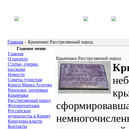
Главная
Крымчаки Расстрелянный народ
Главное меню
Главная
Крымчаки Расстрелянный народ
О проекте
Кр
Статьи, очерки,
рассказы
Новости
неб
Советы туристам
Книги Марка Агатова
кры
Рецензии, интервью
Крымчаки
Расстрелянный народ
сформировавша
Фоторепортажи
Российские
немногочислен
журналисты в Крыму
Коридоры власти
Контакты