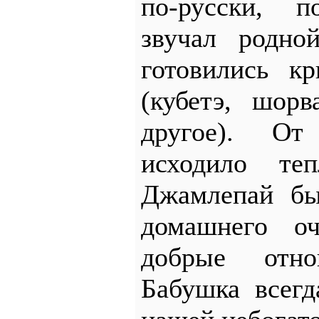
по-русски, п
звучал род
готовились к
(кубетэ, шор
другое). От
исходило т
Джамлепай бы
домашнего оч
добрые отн
Бабушка всегд