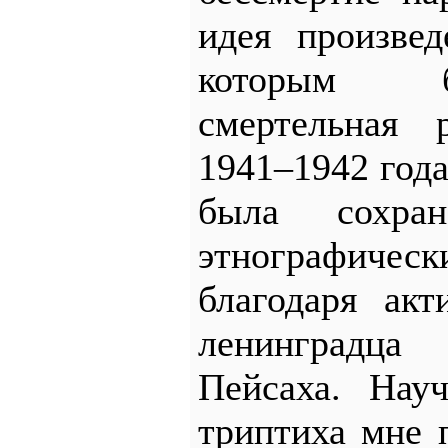
идея произве
которым б
смертельная
1941–1942 год
была сохра
этнографич
благодаря акт
ленинградца 
Пейсаха. Нау
триптиха мне 