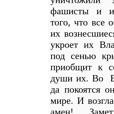
фашисты и и
того, что все 
их вознесшие
укроет их Вл
под сенью кр
приобщит к с
души их. Во 
да покоятся о
мире. И возгл
амен! Заме