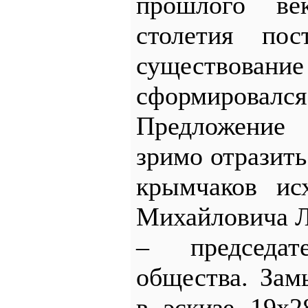
прошлого ве
столетия пос
существовани
сформировался
Предложение 
зримо отразить
крымчаков ис
Михайловича Л
– председат
общества. За
в эскизе 19х