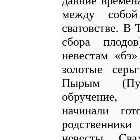
давние време
между собой
сватовстве. В
сбора плодо
невестам «бэ»
золотые серь
Пырым (Пур
обручение,
начинали гот
родственники
невесты. Сва