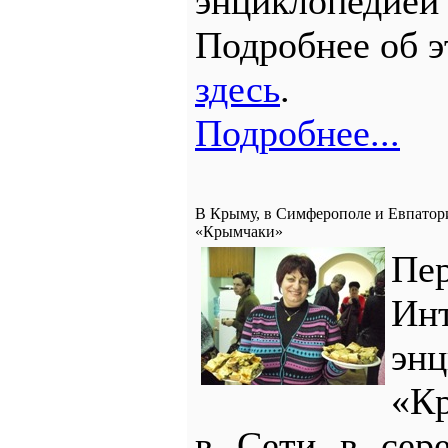
энциклопед
Подробнее об э
здесь
.
Подробнее...
В Крыму, в Симферополе и Евпатор
«Крымчаки»
Пе
И
энц
«К
в Сети в сере