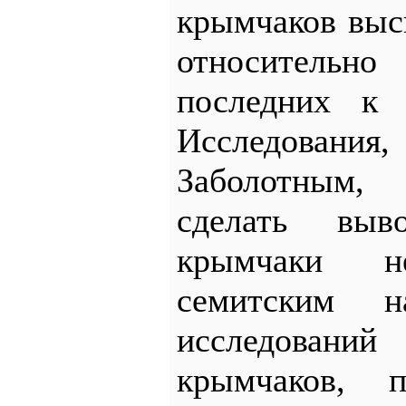
крымчаков выс
относительн
последних к х
Исследования
Заболотным
сделать вы
крымчаки н
семитским на
исследовани
крымчаков,