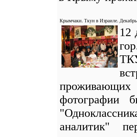
Крымчаки. Ткун в Израиле. Декабрь
12 
гор
ТК
вс
проживающих
фотографии 
"Одноклассн
аналитик" пе