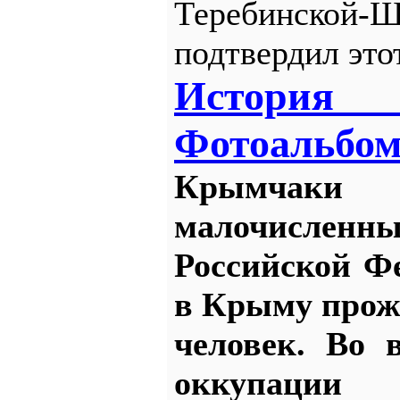
Теребинско
подтвердил это
История
Фотоальбо
Крымча
малочисл
Российской Фе
в Крыму прожи
человек. Во 
оккупаци