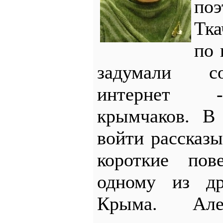
по
Тк
по 
задумали с
интернет -
крымчаков. В
войти рассказы
короткие пов
одному из др
Крыма. Але