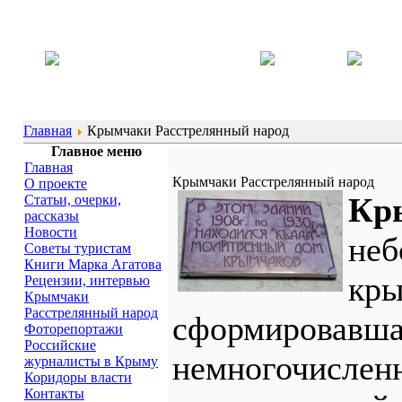
Главная
Крымчаки Расстрелянный народ
Главное меню
Главная
Крымчаки Расстрелянный народ
О проекте
Кр
Статьи, очерки,
рассказы
Новости
неб
Советы туристам
Книги Марка Агатова
кры
Рецензии, интервью
Крымчаки
Расстрелянный народ
сформировавша
Фоторепортажи
Российские
немногочислен
журналисты в Крыму
Коридоры власти
Контакты