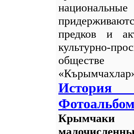
национал
придерживают
предков и ак
культурно-прос
обществ
«Кърымчахлар»
История
Фотоальбо
Крымча
малочисл