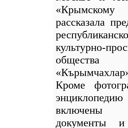
«Крымском
рассказала пр
республикан
культурно-прос
обществ
«Кърымчахла
Кроме фотогр
энциклопедию
включены 
документы и