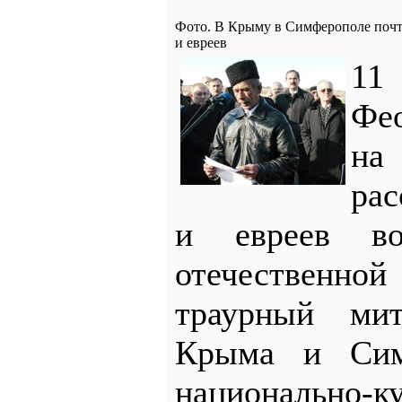
Фото. В Крыму в Симферополе почт
и евреев
11
Фе
на
ра
и евреев в
отечественн
траурный мит
Крыма и Сим
национально-к