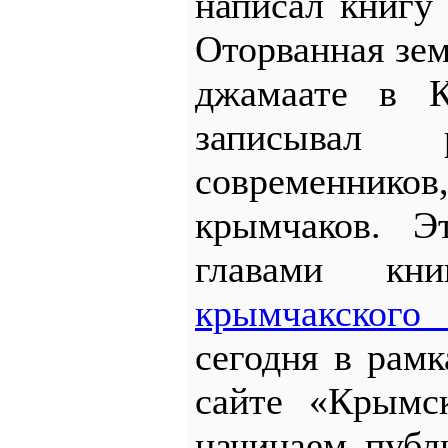
написал книгу
Оторванная зем
джамаате в К
записывал 
современник
крымчаков. Э
главами кн
крымчакског
сегодня в рамк
сайте «Крымс
начинаем публ