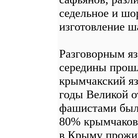
седельное и шо
изготовление ш
Разговорным я
середины прошл
крымчакский яз
годы Великой о
фашистами был
80% крымчаков.
в Крыму прожив