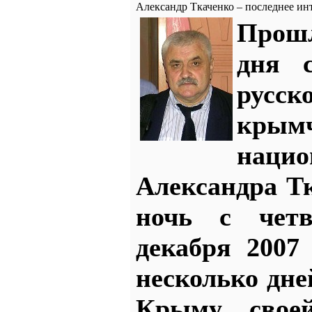
Александр Ткаченко – последнее и
Прош
дня с
рус
кр
нацио
Александра Тк
ночь с четв
декабря 2007
несколько дне
Крыму свое