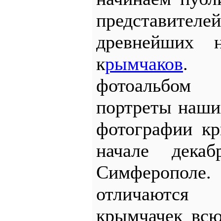
представит
древнейших 
к
рымчаков
. 
фотоальбом
портреты наши
фотографии кр
начале дека
Симферополе
отличаютс
крымчачек вс