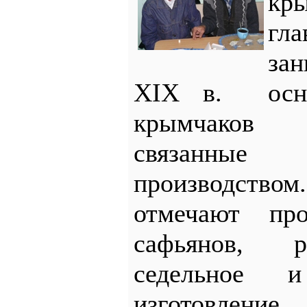
кр
гл
за
XIX в. осно
крымчаков 
связанные
производст
отмечают пр
сафьянов, р
седельное 
изготовление