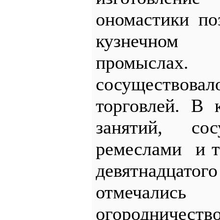
ономастики по
кузнечном
промыслах.
сосущество
торговлей. В 
занятий, со
ремеслами и т
девятнадца
отмечались
огородничеств