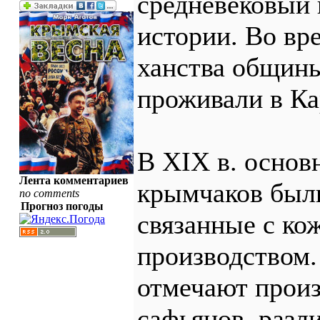
средневековый
истории. Во вр
ханства общин
проживали в Ка
В XIX в. основ
Лента комментариев
крымчаков был
no comments
Прогноз погоды
связанные с к
производством.
отмечают произ
сафьянов, разл