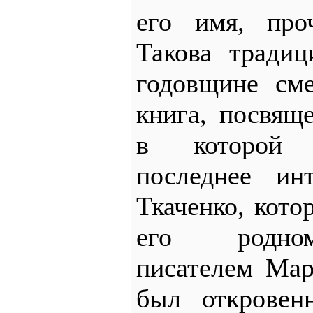
его имя, про
Такова тради
годовщине см
книга, посвящ
в которой 
последнее ин
Ткаченко, кото
его родно
писателем Мар
был откровен