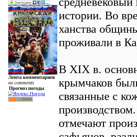
средневековый
истории. Во вр
ханства общин
проживали в Ка
В XIX в. основ
Лента комментариев
крымчаков был
no comments
Прогноз погоды
связанные с к
производством.
отмечают произ
сафьянов, разл