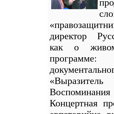
пр
сло
«правозащитн
директор Рус
как о живо
программе
документа
«Выразите
Воспоминания
Концертная пр