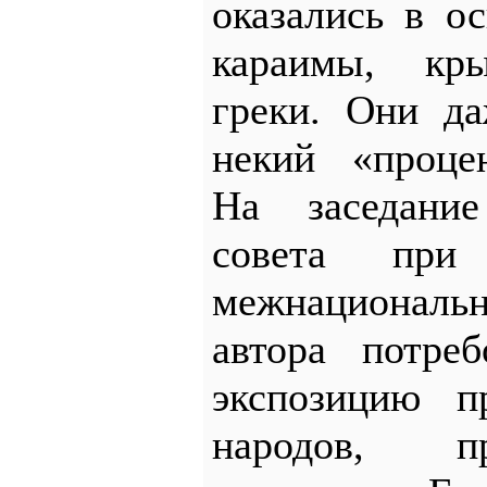
оказались в о
караимы, кр
греки. Они да
некий «процен
На заседани
совета при
межнациональ
автора потре
экспозицию пр
народов, п