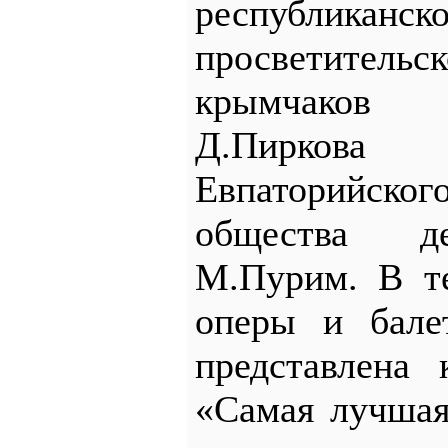
республикан
просветител
крымчаков 
Д.Пиркова 
Евпаторийс
общества де
М.Пурим. В те
оперы и бале
представлена 
«Самая лучшая