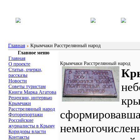
Главная
Крымчаки Расстрелянный народ
Главное меню
Главная
Крымчаки Расстрелянный народ
О проекте
Кр
Статьи, очерки,
рассказы
Новости
неб
Советы туристам
Книги Марка Агатова
кры
Рецензии, интервью
Крымчаки
Расстрелянный народ
сформировавша
Фоторепортажи
Российские
немногочислен
журналисты в Крыму
Коридоры власти
Контакты