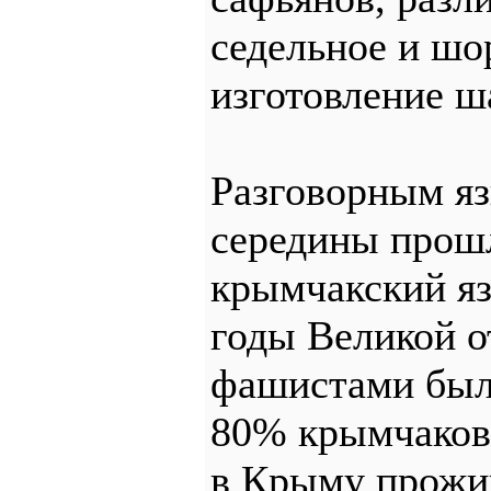
седельное и шо
изготовление ш
Разговорным я
середины прошл
крымчакский яз
годы Великой о
фашистами был
80% крымчаков.
в Крыму прожив