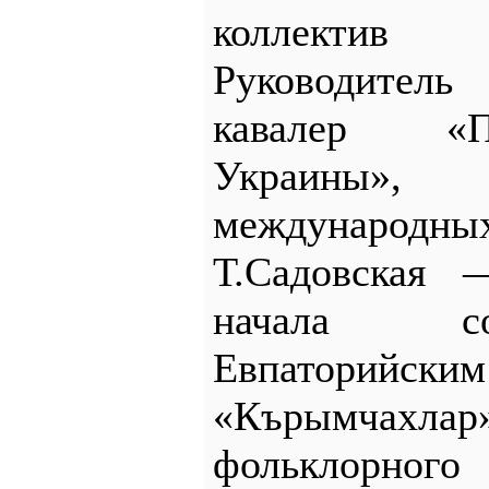
коллекти
Руководите
кавалер «П
Украины», 
международ
Т.Садовская 
начала со
Евпаторийс
«Кърымчахл
фольклорн