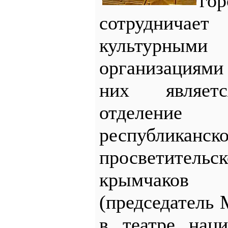
го
сотрудничае
культурным
организациями
них являетс
отделени
республикан
просветител
крымчаков 
(председатель 
в театре нац