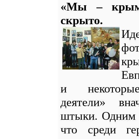
«Мы – крым
скрыто.
И
фо
к
Ев
и некоторы
деятели» вна
штыки. Одним 
что среди ге