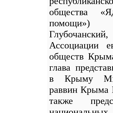
республикан
общества «Я
помощи»
Глубочански
Ассоциации е
обществ Крыма
глава предста
в Крыму Ми
раввин Крыма 
также предс
национальных