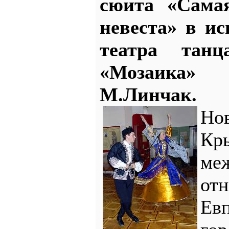
сюита «Сама
невеста» в ис
театра тан
«Мозаика»
М.Линчак.
Но
Кр
ме
от
Евп