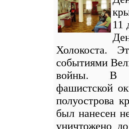
кр
11 
Де
Холокоста. Э
событиями Вел
войны. В 
фашистской ок
полуострова к
был нанесен н
уничтожено до