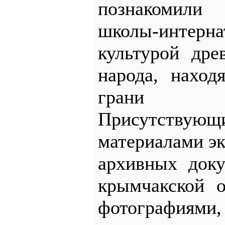
познакомил
школы-интерн
культурой дре
народа, наход
грани ис
Присутствующ
материалами э
архивных доку
крымчакской 
фотографиям