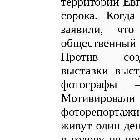
территории Ев
сорока. Когда
заявили, что
общественный
Против соз
выставки выст
фотографы –
Мотивировали
фоторепорта
живут один де
в голову не п