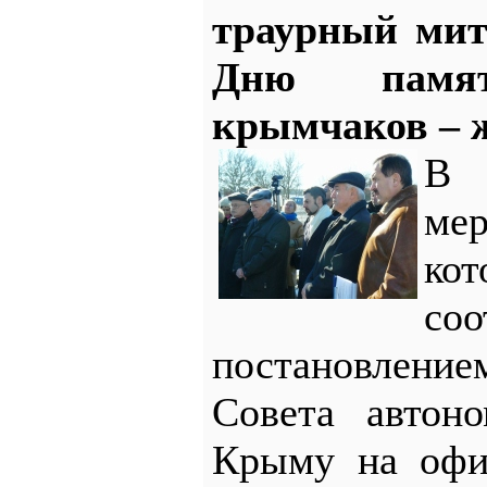
траурный мит
Дню памя
крымчаков – ж
В
мер
к
со
постановле
Совета автоно
Крыму на офи