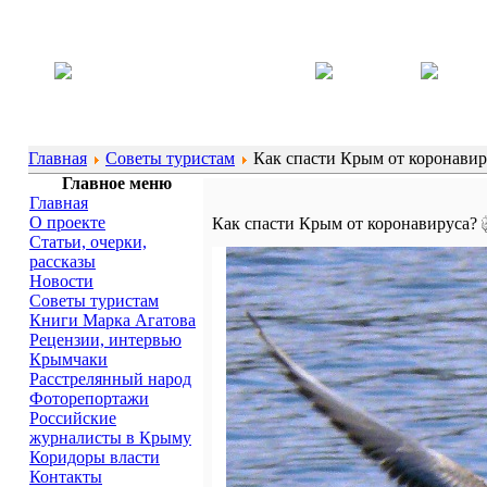
Главная
Советы туристам
Как спасти Крым от коронавир
Главное меню
Главная
О проекте
Как спасти Крым от коронавируса?
Статьи, очерки,
рассказы
Новости
Советы туристам
Книги Марка Агатова
Рецензии, интервью
Крымчаки
Расстрелянный народ
Фоторепортажи
Российские
журналисты в Крыму
Коридоры власти
Контакты