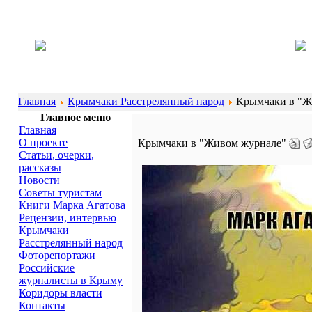
Главная
Крымчаки Расстрелянный народ
Крымчаки в "Ж
Главное меню
Главная
О проекте
Крымчаки в "Живом журнале"
Статьи, очерки,
рассказы
Новости
Советы туристам
Книги Марка Агатова
Рецензии, интервью
Крымчаки
Расстрелянный народ
Фоторепортажи
Российские
журналисты в Крыму
Коридоры власти
Контакты