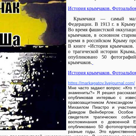
История крымчаков. Фотоальбо
Крымчаки — самый малоч
Федерации. В 1913 г. в Крыму
Во время фашистской оккупац
крымчаков, в основном старик
время в российском Крыму про
В книге «История крымчаков. 
о трагической истории Крыма
опубликовано 50 фотограф
крымчаков.
История крымчаков. Фотоальбо
https://markagatov.livejournal.com/
Мне часто задают вопрос: «Кто 
знамениты?» Я решил рассказат
опубликовав интервью с изве
правозащитником Александром 
Михаилом Пиастро и участник
Давидом Вейнбергом. Особое 
свидетеля трагических соб
воспоминания о довоенной Е
опубликовано 50 фотопортрето
разные годы. Это единственно