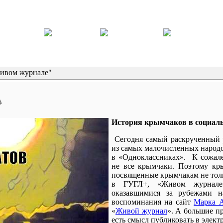
ивом журнале"
История крымчаков в социал
Сегодня самый раскрученный 
из самых малочисленных народо
в «Одноклассниках». К сожал
не все крымчаки. Поэтому кр
посвященные крымчакам не толь
в ГУГЛ+, «Живом журнале
оказавшимися за рубежами 
воспоминания на сайт
Марка А
«
Живой журнал
». А большие пр
есть смысл публиковать в элек