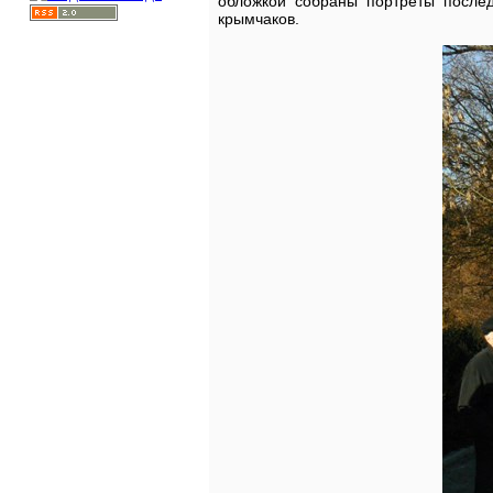
обложкой собраны портреты после
крымчаков.