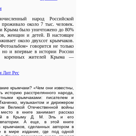
м
исленный народ Российской
 проживало около 7 тыс. человек.
ии Крыма было уничтожено до 80%
ов, женщин и детей. В настоящее
живает около двухсот крымчаков.
Фотоальбом» говорится не только
, но и впервые в истории России
ий коренных жителей Крыма —
м Лит Рес
такие крымчаки? «Чем они известны,
ь историю расстрелянного народа,
стными крымчаками: писателем и
Ткаченко, музыкантом и дирижером
ом Великой Отечественной войны
место в книге занимает рассказ
ытий в Крыму Д. М. Эль и его
впатории. А еще, в этой книге
в крымчаков, сделанных автором в
е в мире издание, где под одной