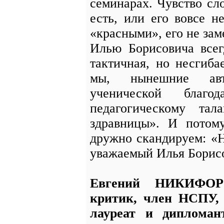
семинарах. Чувство сл
есть, или его вовсе 
«красными», его не за
Илью Борисовича всег
тактичная, но несгиба
мы, нынешние авт
ученической благ
педагогическому тал
здравницы». И потом
дружно скандируем: «Н
уважаемый Илья Борис
Евгений НИКИФОРОВ
критик, член НСПУ, 
лауреат и дипломан