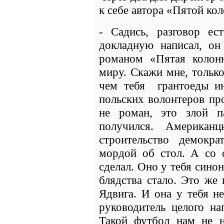
к себе автора «Пятой ко
- Садись, разговор ес
докладную написал, он
романом «Пятая колон
миру. Скажи мне, только
чем тебя грантоеды и
польских волонтеров пр
не роман, это злой п
получился. Американ
строительство демокр
мордой об стол. А со 
сделал. Оно у тебя сино
блядства стало. Это же
Ядвига. И она у тебя н
руководитель целого на
Такой футбол нам не 