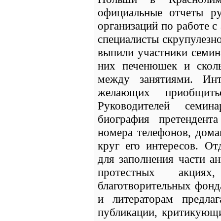
официальные отчеты ру
организаций по работе 
специалисты скрупулезн
выпили участники семин
них печенюшек и скол
между занятиями. Ин
желающих приобщить
Руководителей семин
биография претендент
номера телефонов, дома
круг его интересов. От
для заполнения части а
протестных акция
благотворительных фонд
и литераторам предла
публикации, критикующи