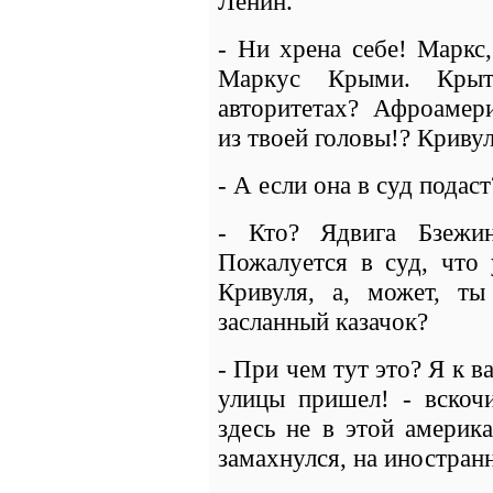
Ленин.
- Ни хрена себе! Маркс
Маркус Крыми. Крыт
авторитетах? Афроамер
из твоей головы!? Криву
- А если она в суд подаст
- Кто? Ядвига Бзежи
Пожалуется в суд, что 
Кривуля, а, может, ты
засланный казачок?
- При чем тут это? Я к в
улицы пришел! - вскочи
здесь не в этой америк
замахнулся, на иностран