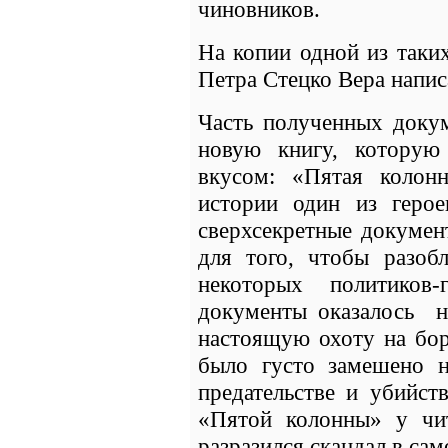
чиновников.
На копии одной из таки
Петра Стецко Вера написа
Часть полученных доку
новую книгу, которую
вкусом: «Пятая колон
истории один из геро
сверхсекретные докумен
для того, чтобы разоб
некоторых политиков-
документы оказалось н
настоящую охоту на бор
было густо замешено н
предательстве и убийст
«Пятой колонны» у чит
разразился скандал в сам