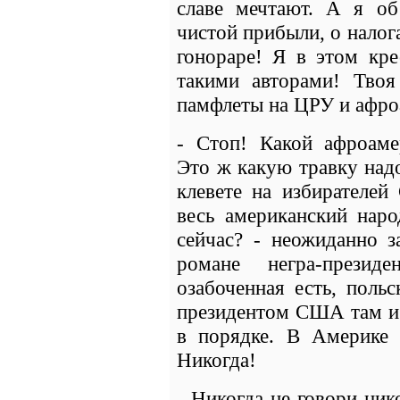
славе мечтают. А я об
чистой прибыли, о налога
гонораре! Я в этом кре
такими авторами! Твоя
памфлеты на ЦРУ и афро
- Стоп! Какой афроаме
Это ж какую травку над
клевете на избирателей
весь американский наро
сейчас? - неожиданно з
романе негра-презид
озабоченная есть, поль
президентом США там и 
в порядке. В Америке 
Никогда!
- Никогда не говори ник