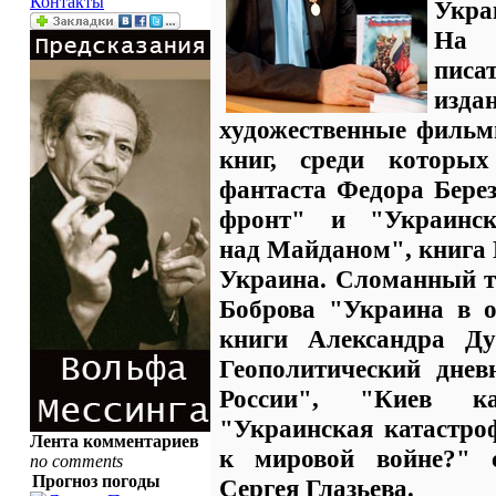
Контакты
Укра
На 
писа
изд
художественные фильм
книг, среди которых
фантаста Федора Бере
фронт" и "Украинск
над Майданом", книга 
Украина. Сломанный тр
Боброва "Украина в о
книги Александра Ду
Геополитический дне
России", "Киев к
"Украинская катастро
Лента комментариев
к мировой войне?" с
no comments
Прогноз погоды
Сергея Глазьева.