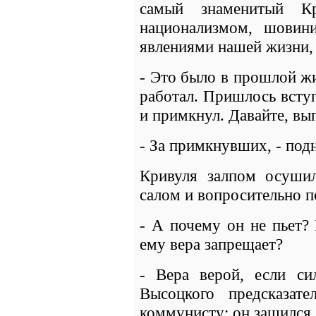
самый знаменитый Кр
национализмом, шовин
явлениями нашей жизни,
- Это было в прошлой жи
работал. Пришлось вступ
и примкнул. Давайте, вы
- За примкнувших, - под
Кривуля залпом осуши
салом и вопросительно п
- А почему он не пьет?
ему вера запрещает?
- Вера верой, если си
Высоцкого предсказат
коммунисту: он зашился 