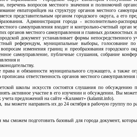
ии, перечень вопросов местного значения и полномочий орган
имание евпаторийцев на структуру органов местного самоупра
ляется представительным органом городского округа, а его п
разования. Администрация города - исполнительно-распоря
местного самоуправления входит и контрольно-счетный орган м
этих органов местного самоуправления и главных должностных л
ородской документ устанавливает формы непосредственного у
стный референдум, муниципальные выборы, голосование по 
о вопросам изменения границ и преобразования городского ок
енное самоуправление, публичные слушания, собрание конфер
авления и
аконодательству.
ва и обязанности муниципального служащего, а также огра
 прописана ответственность органов местного самоуправления 
кой школы искусств состоятся слушания по обсуждению пр
ять активное участие в его изучении и обсуждении. Вы можете
учета предложений на сайте «Каламит» (kalamit.info).
вы можете направить их до 24 октября в рабочую группу по раз
и мы сможем подготовить базовый для города документ, которы