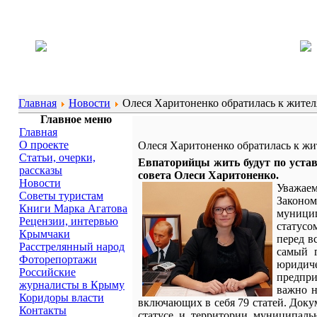
Главная
Новости
Олеся Харитоненко обратилась к жите
Главное меню
Главная
О проекте
Олеся Харитоненко обратилась к ж
Статьи, очерки,
Евпаторийцы жить будут по устав
рассказы
совета Олеси Харитоненко.
Новости
Уважаем
Советы туристам
Законо
Книги Марка Агатова
муницип
Рецензии, интервью
статусо
Крымчаки
перед в
Расстрелянный народ
самый 
Фоторепортажи
юридиче
Российские
предпри
журналисты в Крыму
важно н
Коридоры власти
включающих в себя 79 статей. Доку
Контакты
статусе и территории муниципаль