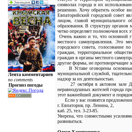
символах города и их использован
решению. Хочу обратить особое вн
Евпаторийский городской совет яв
лицом, главой муниципального об
образования. В структуру органов 
четко определяет полномочия всех 
Очень важно и то, что основной г
местного самоуправления. Это ме
городского совета, голосование п
граждан, территориальное обществ
граждан в органы местного самоупр
другие формы, не противоречащие з
В Уставе оговорены основные пра
муниципальной службой, тщательно
Лента комментариев
надзор за их деятельностью.
no comments
27 октября в актовом зале Детс
Прогноз погоды
неравнодушных жителей города прин
этот важнейший документ и порядок 
Если у вас появятся предложения, 
г. Евпатория, пр. Ленина, 2,
каб. 25, тел. 3-23-85.
Уверена, что совместными усилиям
развиваться.
Олеся Харитоненко