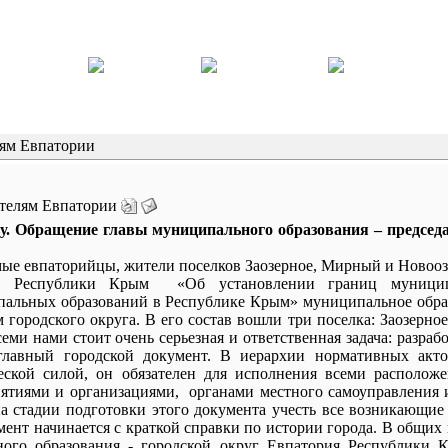
лям Евпатории
ителям Евпатории
у. Обращение главы муниципального образования – председ
ые евпаторийцы, жители поселков Заозерное, Мирный и Новооз
м Республики Крым «Об установлении границ муниципа
альных образований в Республике Крым» муниципальное образ
м городского округа. В его состав вошли три поселка: Заозерн
семи нами стоит очень серьезная и ответственная задача: разраб
главный городской документ. В иерархии нормативных акто
ской силой, он обязателен для исполнения всеми располож
ятиями и организациями, органами местного самоуправления 
а стадии подготовки этого документа учесть все возникающие 
мент начинается с краткой справки по истории города. В общих
ного образования - городской округ Евпатория Республики 