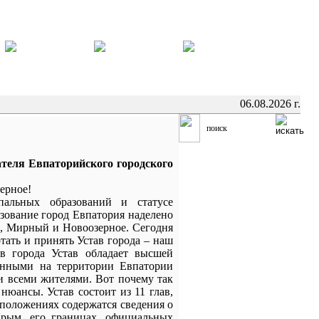
06.08.2026 г.
ателя Евпаторийского городского
ерное!
льных образований и статусе
ование город Евпатория наделено
ое, Мирный и Новоозерное. Сегодня
отать и принять Устав города – наш
в города Устав обладает высшей
енными на территории Евпатории
и всеми жителями. Вот почему так
нюансы. Устав состоит из 11 глав,
 положениях содержатся сведения о
Крым, его границах, официальных