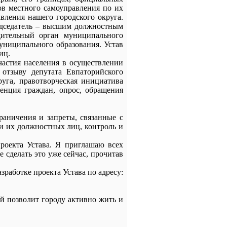
ов местного самоуправления по их
вления нашего городского округа.
редседатель – высшим должностным
дительный орган муниципального
униципального образования. Устав
иц.
частия населения в осуществлении
отзыву депутата Евпаторийского
руга, правотворческая инициатива
енция граждан, опрос, обращения
ничения и запреты, связанные с
и их должностных лиц, контроль и
оекта Устава. Я приглашаю всех
 сделать это уже сейчас, прочитав
работке проекта Устава по адресу:
й позволит городу активно жить и