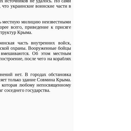
х источников не удалось. Но сами
, что украинские воинские части в
ть местную милицию неизвестными
орее всего, приведение к присяге
структур Крыма.
нская часть внутренних войск,
орской охраны. Вооруженные бойцы
е вмешиваются. Об этом местным
остроение, после чего на кораблях
нений нет. В городах обстановка
няет только здание Совмина Крыма.
ь, которая любому непосвященному
 соседнего государства.