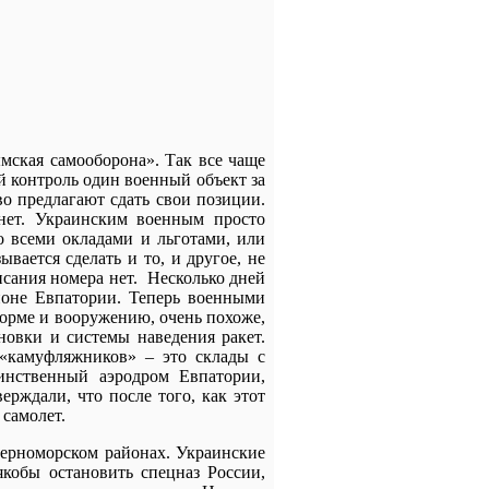
мская самооборона». Так все чаще
й контроль один военный объект за
во предлагают сдать свои позиции.
нет. Украинским военным просто
о всеми окладами и льготами, или
ывается сделать и то, и другое, не
сания номера нет. Несколько дней
йоне Евпатории. Теперь военными
орме и вооружению, очень похоже,
ановки и системы наведения ракет.
«камуфляжников» – это склады с
инственный аэродром Евпатории,
рждали, что после того, как этот
самолет.
ерноморском районах. Украинские
кобы остановить спецназ России,