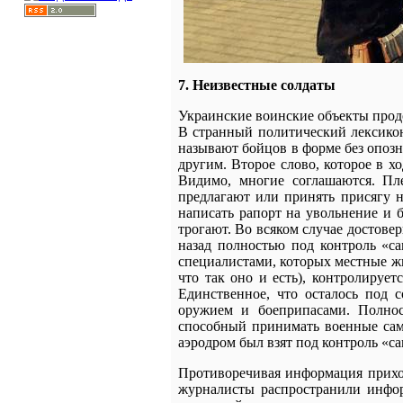
7. Неизвестные солдаты
Украинские воинские объекты прод
В странный политический лексикон
называют бойцов в форме без опозн
другим. Второе слово, которое в 
Видимо, многие соглашаются. Пл
предлагают или принять присягу н
написать рапорт на увольнение и бе
трогают. Во всяком случае достов
назад полностью под контроль «с
специалистами, которых местные ж
что так оно и есть), контролируе
Единственное, что осталось под
оружием и боеприпасами. Полнос
способный принимать военные само
аэродром был взят под контроль «
Противоречивая информация прихо
журналисты распространили инфор