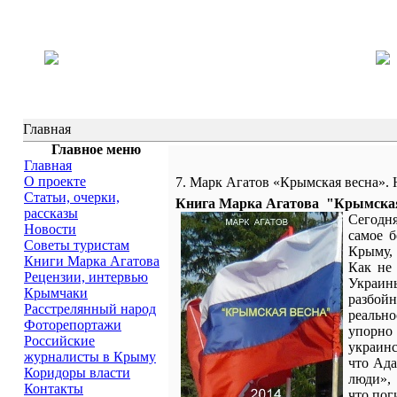
Главная
Главное меню
Главная
О проекте
7. Марк Агатов «Крымская весна».
Статьи, очерки,
Книга Марка Агатова "Крымская 
рассказы
Сегодня
Новости
самое б
Советы туристам
Крыму, 
Книги Марка Агатова
Как не
Рецензии, интервью
Украины
Крымчаки
разбойн
Расстрелянный народ
реально
Фоторепортажи
упорно 
Российские
украинс
журналисты в Крыму
что Ад
Коридоры власти
люди», 
Контакты
что пог