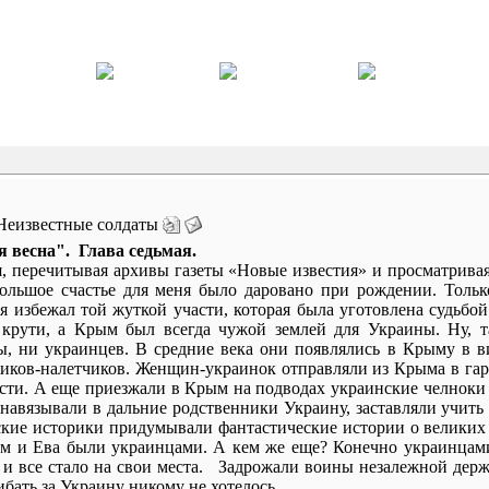
 Неизвестные солдаты
весна". Глава седьмая.
, перечитывая архивы газеты «Новые известия» и просматривая 
ольшое счастье для меня было даровано при рождении. Только
я избежал той жуткой участи, которая была уготовлена судьбо
 крути, а Крым был всегда чужой землей для Украины. Ну, т
, ни украинцев. В средние века они появлялись в Крыму в в
иков-налетчиков. Женщин-украинок отправляли из Крыма в гаре
сти. А еще приезжали в Крым на подводах украинские челноки з
навязывали в дальние родственники Украину, заставляли учит
кие историки придумывали фантастические истории о великих У
ам и Ева были украинцами. А кем же еще? Конечно украинца
и все стало на свои места. Задрожали воины незалежной держ
ибать за Украину никому не хотелось.