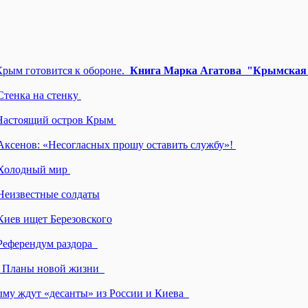
Крым готовится к обороне.
Книга Марка Агатова "Крымская 
Стенка на стенку
 Настоящий остров Крым
 Аксенов: «Несогласных прошу оставить службу»!
. Холодный мир
 Неизвестные солдаты
Киев ищет Березовского
 Референдум раздора
». Планы новой жизни
ыму ждут «десанты» из России и Киева