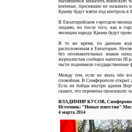
пытавшийся захватить воинскую ча
военные, просившие не называть и
Крыму будут взяты под контроль в 
В Евпаторийском горотделе милиц
лицами, но после того, как в гор
милиции народу Крыма будут прово
В то же время, по данным журн
расположенная в Евпатории. Неизв
без опознавательных знаков нах
журналистам сообщил капитан III р
части поднимали государственные 
Между тем, если не знать обо вс
спокойная. В Симферополе открыт 
Есть ли бойцы внутри здания Верх
скажет, что перемены произошли: н
ВЛАДИМИР КУСОВ, Симферопол
Источник: "Новые известия" Мос
4 марта 2014