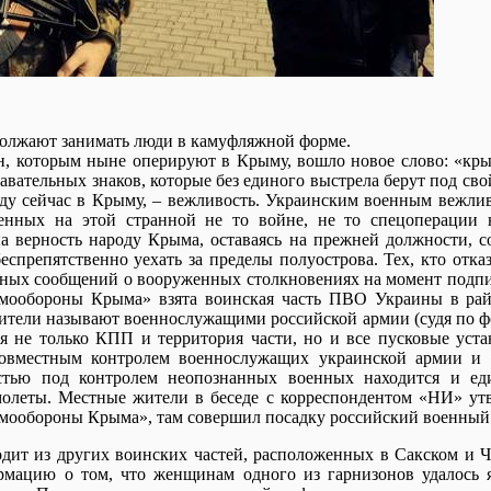
олжают занимать люди в камуфляжной форме.
, которым ныне оперируют в Крыму, вошло новое слово: «кры
авательных знаков, которые без единого выстрела берут под сво
ходу сейчас в Крыму, – вежливость. Украинским военным вежли
енных на этой странной не то войне, не то спецоперации 
а верность народу Крыма, оставаясь на прежней должности, с
спрепятственно уехать за пределы полуострова. Тех, кто отказ
ерных сообщений о вооруженных столкновениях на момент подпи
амообороны Крыма» взята воинская часть ПВО Украины в ра
ители называют военнослужащими российской армии (судя по ф
тся не только КПП и территория части, но и все пусковые уст
 совместным контролем военнослужащих украинской армии и 
тью под контролем неопознанных военных находится и ед
леты. Местные жители в беседе с корреспондентом «НИ» утве
самообороны Крыма», там совершил посадку российский военный 
дит из других воинских частей, расположенных в Сакском и Ч
мацию о том, что женщинам одного из гарнизонов удалось я