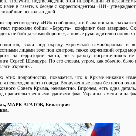
сть. Получить подтверждение этой информации из независимы
х имен в газете, в беседе с корреспондентом «НИ» утверждают
ближайшие несколько дней.
ии корреспонденту «НИ» сообщили, что была попытка захвати
отдел приехали бойцы «Беркута», конфликт был завершен. Ск
дить не бойцы «самообороны», а новые руководители силовых 
алистов, взята под охрану «крымской самообороны» и вои
естными лицами взят под контроль также керченский отряд м
одятся на территории части, но в работу пограничников н
анга Сергей Шамшура. По его словам, утром, как обычно, было п
флаги Украины.
ех этих подробностях, покажется, что в Крыме никаких изме
для пешеходов центр города. Вооруженные люди без погон охра
овного Совета Крыма, неизвестно. Впрочем, есть одна детал
ад правительственными зданиями флаг Украины заменили на флаг
ь, МАРК АГАТОВ, Евпатория
ква.