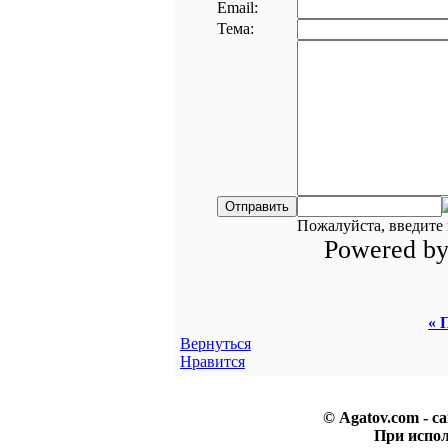
Email:
Тема:
Пожалуйста, введите 
Powered b
« 
Вернуться
Нравится
© Agatov.com - с
При испо