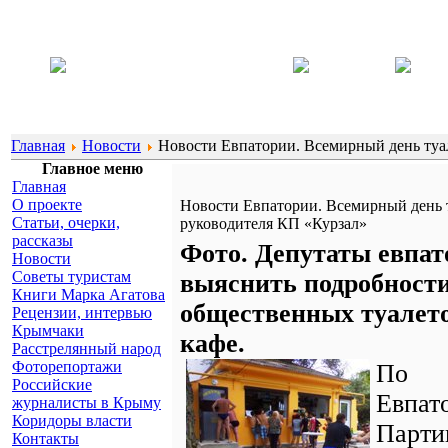
Главная
Новости
Новости Евпатории. Всемирный день туал
Главное меню
Главная
О проекте
Новости Евпатории. Всемирный день т
Статьи, очерки,
руководителя КП «Курзал»
рассказы
Фото. Депутаты евпат
Новости
Советы туристам
выяснить подробност
Книги Марка Агатова
общественных туалето
Рецензии, интервью
Крымчаки
кафе.
Расстрелянный народ
Фоторепортажи
По 
Российские
Евпат
журналисты в Крыму
Коридоры власти
Парти
Контакты