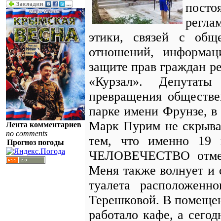
пост
реглам
этики, связей с общ
отношений, информац
защите прав граждан р
«Курзал». Депутаты
превращения обществе
парке имени Фрунзе, в
Марк Пурим не скрывал
Лента комментариев
no comments
тем, что именно 1
Прогноз погоды
ЧЕЛОВЕЧЕСТВО отмеча
Меня также волнует и 
туалета расположен
Терешковой. В помеще
работало кафе, а сегод