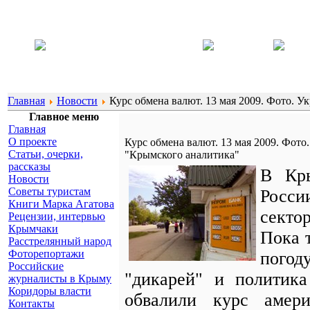
Главная
Новости
Курс обмена валют. 13 мая 2009. Фото. 
Главное меню
Главная
О проекте
Курс обмена валют. 13 мая 2009. Фот
Статьи, очерки,
"Крымского аналитика"
рассказы
В Кры
Новости
Советы туристам
Росси
Книги Марка Агатова
сектор
Рецензии, интервью
Крымчаки
Пока 
Расстрелянный народ
Фоторепортажи
пого
Российские
"дикарей" и политик
журналисты в Крыму
Коридоры власти
обвалили курс амер
Контакты