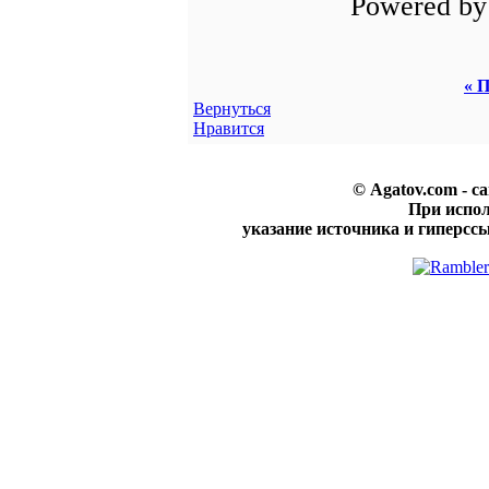
Powered b
« П
Вернуться
Нравится
© Agatov.com - с
При испо
указание источника и гиперссы