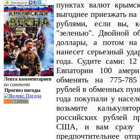
пунктах валют крымск
выгоднее приезжать на
рублями, если вы, к
"зеленью". Двойной о
доллары, а потом на
нанесет серьезный уд
года. Судите сами: 1
Евпатории 100 амер
обменять на 775-785
Лента комментариев
no comments
рублей в обменных пун
Прогноз погоды
года покупали у насел
возьмите калькулят
российских рублей п
США, и вам сразу с
предпочтительнее отп