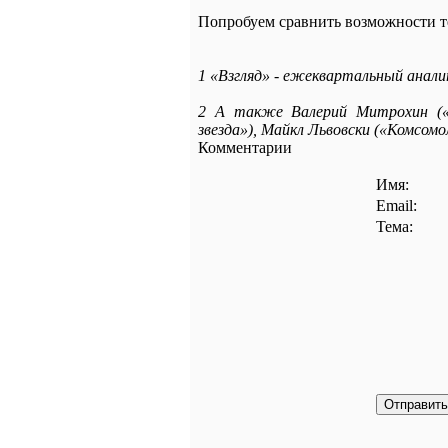
Попробуем сравнить возможности те
1 «Взгляд» - ежеквартальный аналит
2 А также Валерий Митрохин («Л
звезда»), Майкл Львовски («Комсомол
Комментарии
Имя:
Email:
Тема: