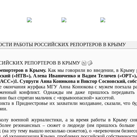
НОСТИ РАБОТЫ РОССИЙСКИХ РЕПОРТЕРОВ В КРЫМУ
ССИЙСКИХ РЕПОРТЕРОВ В КРЫМУ
репортеров в Крыму.
Как мы говорили во введении, в Крыму
кий («НТВ»), Алена Иваниченко и Вадим Теличев («ОРТ»)
ТАСС»)1. Супруги Анна Конюкова и Виктор Сосновский, соб
 окончания журфака МГУ Анна Конюкова с мужем поехала ра
женный конфликт. Однажды им даже пришлось передавать 
нии был спрятан мальчик с «взрывоопасной» кассетой.
кта в Приднестровье их захватили молдаване, сказали, что бу
зии.
олу военной журналистики, а за время работы в Крыму снял
иболее резонансных – сюжет о людоеде (им пришлось больше ч
 (на эту тему вышло несколько сюжетов), о «веревочном бизнесе
м, об украинизации Крыма, проблемах российской собственности 