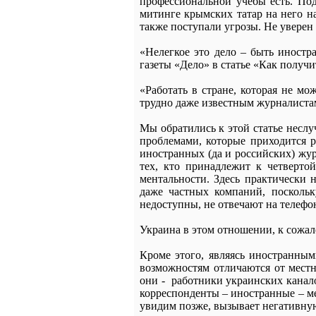
профессиональной учебы есть. Под
митинге крымских татар на него н
также поступали угрозы. Не уверен
«Нелегкое это дело – быть иностр
газеты «Дело» в статье «Как получ
«Работать в стране, которая не м
трудно даже известным журналист
Мы обратились к этой статье неслу
проблемами, которые приходится 
иностранных (да и российских) жур
тех, кто принадлежит к четвертой
ментальности. Здесь практически
даже частных компаний, поскольк
недоступны, не отвечают на телефо
Украина в этом отношении, к сожал
Кроме этого, являясь иностранны
возможностям отличаются от местн
они - работники украинских каналов
корреспонденты – иностранные – ме
увидим позже, вызывает негативну