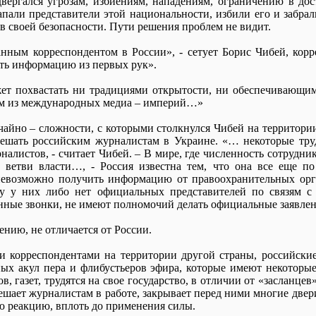
вергался угрозам, избиениям, нападениям, ограничению в до
апали представители этой национальности, избили его и забра
 в своей безопасности. Пути решения проблем не видит.
анным корреспондентом в России», - сетует Борис Чибей, кор
ить информацию из первых рук».
ожет похвастать ни традициями открытости, ни обеспечивающим
ам из международных медиа – империй…»
чайно – сложности, с которыми столкнулся Чибей на территори
решать российским журналистам в Украине. «… некоторые тру
налистов, - считает Чибей. – В мире, где численность сотрудни
 ветви власти…, - Россия известна тем, что она все еще по
 невозможно получить информацию от правоохранительных орга
у у них либо нет официальных представителей по связям с 
нные звонки, не имеют полномочий делать официальные заявления
ению, не отличается от России.
ми корреспондентами на территории другой страны, российски
ых акул пера и флибустьеров эфира, которые имеют некоторые
, газет, трудятся на свое государство, в отличии от «засланце
шает журналистам в работе, закрывает перед ними многие двери
ю реакцию, вплоть до применения силы.