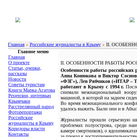
Главная
Российские журналисты в Крыму
II. ОСОБЕН
Главное меню
Главная
О проекте
II. ОСОБЕННОСТИ РАБОТЫ РО
Статьи, очерки,
Особенности работы российских 
рассказы
Анна Конюкова и Виктор Сосновс
Новости
«ФЗГ»), Лев Рябчиков («ИТАР – 
Советы туристам
работают в Крыму с 1994 г.
После
Книги Марка Агатова
снимали межнациональный воору
Рецензии, интервью
машиной, в которой на заднем сиде
Крымчаки
Во время межнационального конфли
Расстрелянный народ
удалось выжить. Были они и в Абха
Фоторепортажи
Российские
Журналисты прошли серьезную шк
журналисты в Крыму
проблемах полуострова, среди на
Коридоры власти
камере смертников), о ядохимикатах
Контакты
за проезд к достопримечательностя