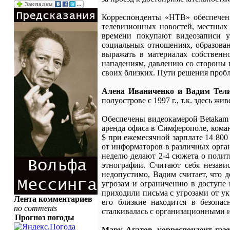
Корреспонденты «НТВ» обеспечен
телевизионных новостей, местных 
времени покупают видеозаписи у
социальных отношениях, образован
выражать в материалах собственн
нападениям, давлению со стороны 
своих близких. Пути решения пробл
Алена Иваниченко и Вадим Тели
полуострове с 1997 г., т.к. здесь жи
Обеспечены видеокамерой Betakam –
аренда офиса в Симферополе, кома
$ при ежемесячной зарплате 14 80
от информаторов в различных орга
неделю делают 2-4 сюжета о полити
этнографии. Считают себя незави
недопустимо, Вадим считает, что 
угрозам и ограничению в доступе 
приходили письма с угрозами от ук
Лента комментариев
его близкие находится в безопа
no comments
сталкивалась с организационными и
Прогноз погоды
Марк Агатов, корреспондент газ