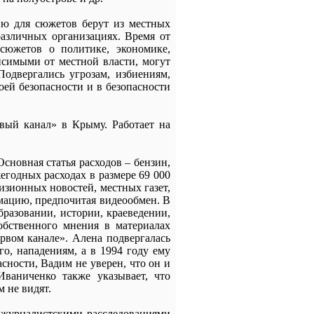
ю для сюжетов берут из местных
различных организациях. Время от
сюжетов о политике, экономике,
исимыми от местной власти, могут
одвергались угрозам, избиениям,
оей безопасности и в безопасности
ый канал» в Крыму. Работает на
сновная статья расходов – бензин,
егодных расходах в размере 69 000
изионных новостей, местных газет,
мацию, предпочитая видеообмен. В
бразовании, истории, краеведении,
обственного мнения в материалах
рвом канале». Алена подвергалась
го, нападениям, а в 1994 году ему
сности, Вадим не уверен, что он и
ваниченко также указывает, что
 не видят.
 журналистскими расследованиями