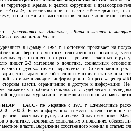
 на территории Крыма, и фактов коррупции в правоохраните
или «Асса-2», опубликованной в газете «Коммерсантъ», на
лем», но и фамилии высокопоставленных чиновников, связ
азеты
«Детективы от Агатова», «Воры в законе» и литера
н Союза журналистов России.
 журналиста в Крыму с 1994 г. Постоянно проживает на полуо
бликаций берет из местных телевизионных новостей, местн
личных организациях, из пресс – релизов властных структ
лю пишет 2-3 материала о политике, социальных отношения
ятельности руководителей парламента и Совета министров
оворит, что выражение собственного мнения в статьях приветс
заций, которые проводит информационный пресс – центр «
о стороны власти, ограничению в доступе к информации. Не 
оме названных проблем сталкивался с судебными преследов
кой подготовке журналистов и помощи со стороны правозащитн
т «ИТАР – ТАСС» по Украине
с 1973 г. Ежемесячные расх
– 250 – 300 $. Берет информацию из местных телевизионных но
 – релизов властных структур и из случайных источников. Мат
ов о политике, экономике, социальных отношениях, образовани
т местной власти. Выражение собственного мнения в статьях с