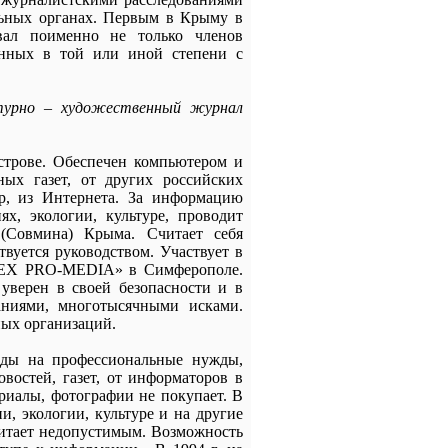
льных органах. Первым в Крыму в
звал поименно не только членов
анных в той или иной степени с
турно – художественный журнал
строве. Обеспечен компьютером и
ых газет, от других российских
ур, из Интернета. За информацию
х, экологии, культуре, проводит
 (Совмина) Крыма. Считает себя
твуется руководством. Участвует в
IREX PRO-MEDIA» в Симферополе.
уверен в своей безопасности и в
аниями, многотысячными исками.
ых организаций.
оды на профессиональные нужды,
востей, газет, от информаторов в
ериалы, фотографии не покупает. В
и, экологии, культуре и на другие
читает недопустимым. Возможность