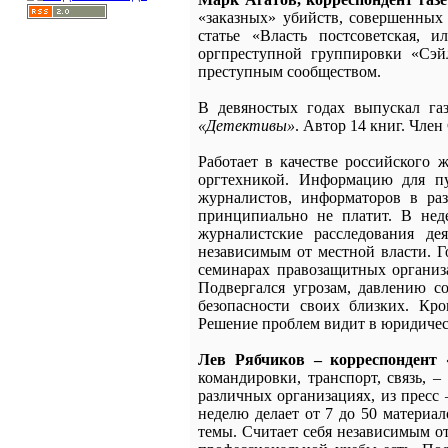
«заказных» убийств, совершенных
статье «Власть постсоветская, 
оргпреступной группировки «Сэй
преступным сообществом.
В девяностых годах выпускал г
«Детективы»
. Автор 14 книг. Чле
Работает в качестве российского
оргтехникой. Информацию для пу
журналистов, информаторов в раз
принципиально не платит. В неде
журналистские расследования де
независимым от местной власти. Г
семинарах правозащитных органи
Подвергался угрозам, давлению с
безопасности своих близких. Кр
Решение проблем видит в юридичес
Лев Рябчиков – корреспонден
командировки, транспорт, связь, 
различных организациях, из пресс
неделю делает от 7 до 50 материал
темы. Считает себя независимым о