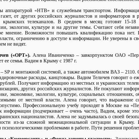
ы аппаратурой «НТВ» и служебным транспортом. Информаци
газет, от других российских журналистов и информаторов в 
 крымских телеканалов. В среднем в месяц готовят 15-18 
ии, экологии, культуре и на другие темы. Считают себя незав
ое мнение. Возможности повышать квалификацию пока нет. П
власти, ограничению в доступе к информации. Не уверены в св
ем не видят.
чев («ОРТ»).
Алена Иваниченко – завкорпунктом ОАО «Перв
вет ее семья. Вадим в Крыму с 1987 г.
 SP и монтажной системой, а также автомобилем ВАЗ – 2110. О
ндировочные расходы, канцтовары. Вадим Теличев говорит о еж
0 рублей. Получают информацию из местных и украинских телев
низациях, других российских журналистов. Не покупают инфор
ке, экономике, экологии, культуре, социальных отношениях, о
симыми от местной власти. Алена говорит, что выражение с
допустимо. Профессиональную учебу проходят в Москве на «Пе
к информации (подчеркивает – очень часто), Вадим, кроме это
раинских националистов. Алена не задумывалась о своей безопа
сности из-за сложной межнациональной ситуации в Крыму. И
 психологическими проблемами в работе. Пути решения проблем
еты «Коммерсантъ» и «Фонда защиты гласности».
Занимался