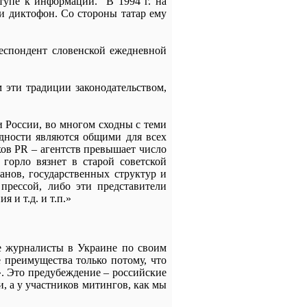
ступе к информации. В 1994 г. на
ли диктофон. Со стороны татар ему
респондент словенской ежедневной
 эти традиции законодательством,
и России, во многом сходны с теми
дности являются общими для всех
ков PR – агентств превышает число
 горло вязнет в старой советской
нов, государственных структур и
прессой, либо эти представители
 и т.д. и т.п.»
е журналисты в Украине по своим
 преимущества только потому, что
в». Это предубеждение – российские
, а у участников митингов, как мы