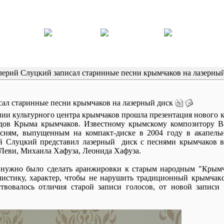
ерий Слуцкий записал старинные песни крымчаков на лазерны
ал старинные песни крымчаков на лазерный диск
и культурного центра крымчаков прошла презентация нового к
дов Крыма крымчаков. Известному крымскому композитору В
сням, выпущенным на компакт-диске в 2004 году в акапель
ий Слуцкий представил лазерный диск с песнями крымчаков 
Леви, Михаила Хафуза, Леонида Хафуза.
дь нужно было сделать аранжировки к старым народным "Крымч
истику, характер, чтобы не нарушить традиционный крымчакс
твовалось отличия старой записи голосов, от новой записи