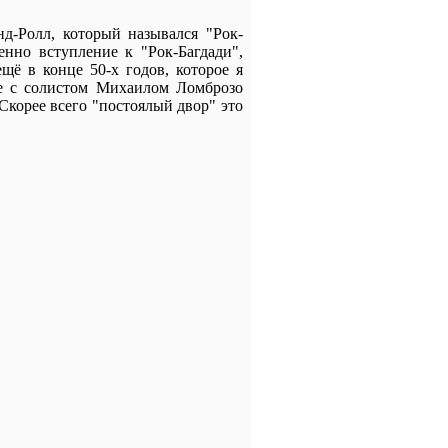
д-Ролл, который назывался "Рок-
нно вступление к "Рок-Багдади",
ё в конце 50-х годов, которое я
те с солистом Михаилом Ломброзо
корее всего "постоялый двор" это