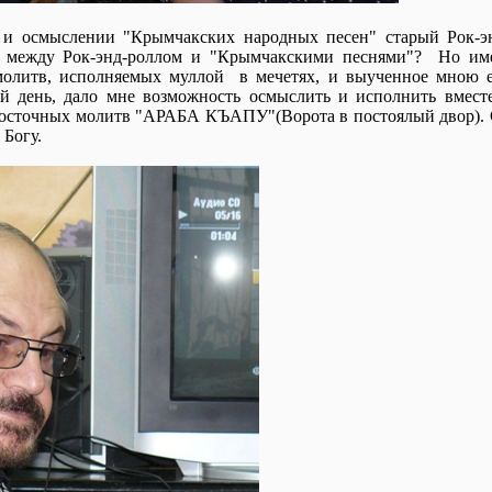
и осмыслении "Крымчакских народных песен" старый Рок-эн
зь между Рок-энд-роллом и "Крымчакскими песнями"? Но име
молитв, исполняемых муллой в мечетях, и выученное мною ещ
й день, дало мне возможность осмыслить и исполнить вмес
восточных молитв "АРАБА КЪАПУ"(Ворота в постоялый двор). С
 Богу.