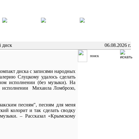
й диск
06.08.2026 г.
омпакт диска с записями народных
алерию Слуцкому удалось сделать
ном исполнении (без музыки). На
в исполнении Михаила Ломброзо,
акским песням", песням для меня
кий колорит и так сделать сводку
 музыки. – Рассказал «Крымскому