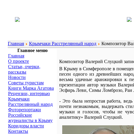
Главная
Крымчаки Расстрелянный народ
Композитор Вал
Главное меню
Главная
О проекте
Композитор Валерий Слуцкий запис
Статьи, очерки,
В Крыму в Симферополе в помещени
рассказы
песен одного из древнейших наро
Новости
весьма удачные аранжировки к пе
Советы туристам
презентации автор музыки Валер
Книги Марка Агатова
Эсфирь Леви, Симы Ломброзо, Раи 
Рецензии, интервью
Крымчаки
- Это была непростая работа, ве
Расстрелянный народ
почти незнакомым, выдержать стил
Фоторепортажи
музыки и голосов, чтобы не чувс
Российские
аналитику» Валерий Слуцкий.
журналисты в Крыму
Коридоры власти
Контакты