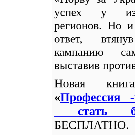
успех у изб
регионов. Но 
ответ, втян
кампанию сам
выставив против
Новая книг
«
Профессия 
стать б
БЕСПЛАТНО.