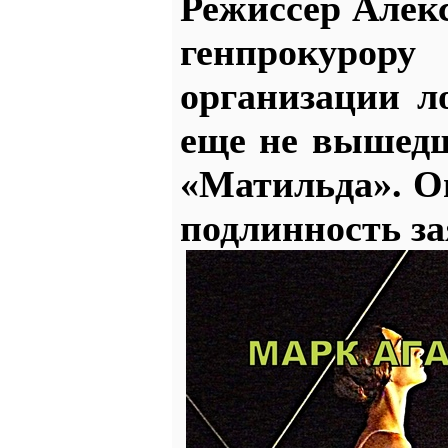
Режиссер Алек
генпрокуро
организации л
еще не вышед
«Матильда». О
подлинность за