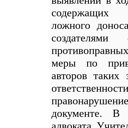
выявлении в хо
содержащих 
ложного донос
создателями
противоправны
меры по прив
авторов таких 
ответственно
правонарушен
документе. В 
адвоката Учите