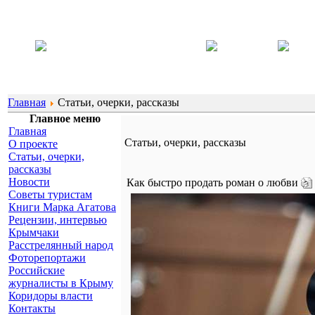
Главная
Статьи, очерки, рассказы
Главное меню
Главная
Статьи, очерки, рассказы
О проекте
Статьи, очерки,
рассказы
Новости
Как быстро продать роман о любви
Советы туристам
Книги Марка Агатова
Рецензии, интервью
Крымчаки
Расстрелянный народ
Фоторепортажи
Российские
журналисты в Крыму
Коридоры власти
Контакты