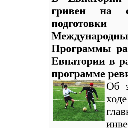
гривен на с
подготовк
Междунаро
Программы ра
Евпатории в р
программе рев
Об 
ход
гл
инве