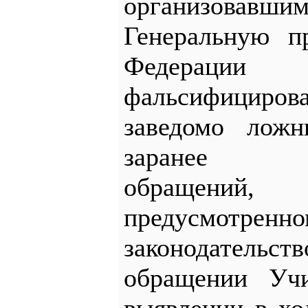
организовав
Генеральную п
Федераци
фальсифициро
заведомо лож
заранее «с
обращени
предусмотре
законодательс
обращении Учи