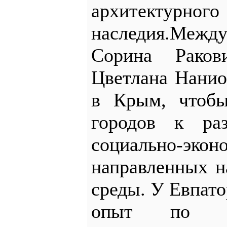
архитектурн
наследия.Меж
Сорина Раков
Цветлана Нанио
в Крым, чтобы
городов к ра
социально-эко
направленных н
среды. У Евпат
опыт по ре