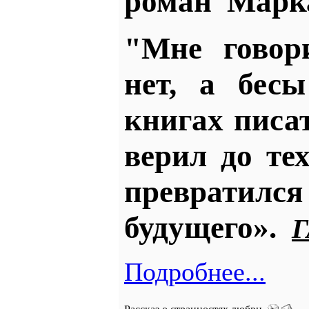
роман Марка
"Мне говор
нет, а бес
книгах писат
верил до те
превратился
будущего».
Подробнее...