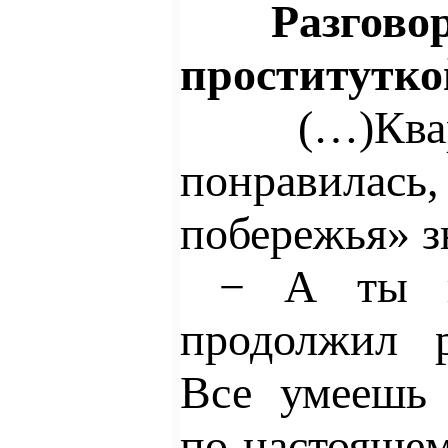
Разгово
проститутко
(…)Кв
понравилась,
побережья» з
− А ты кл
продолжил
Все умеешь 
по-настоящем