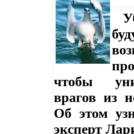
буд
во
пр
чтобы уни
врагов из н
Об этом уз
эксперт Лар