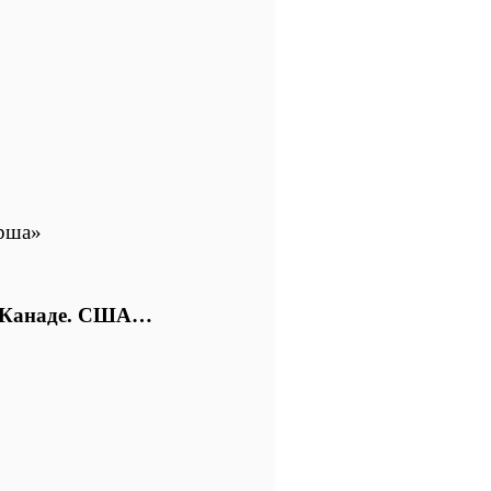
рша»
. Канаде. США…