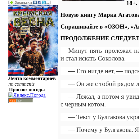
18+.
Новую книгу Марка Агатова
Спрашивайте в «ОЗОН», «А
ПРОДОЛЖЕНИЕ СЛЕДУЕ
Минут пять пролежал на
и стал искать Соколова.
— Его нигде нет, — подс
Лента комментариев
— Он же с тобой рядом л
no comments
Прогноз погоды
— Лежал, а потом я увид
с черным котом.
— Текст у Булгакова укр
— Почему у Булгакова. Я