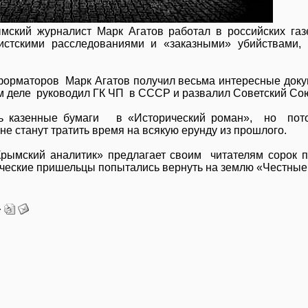
ымский журналист Марк Агатов работал в российских га
стскими расследованиями и «заказными» убийствами, 
нформаторов Марк Агатов получил весьма интересные док
мом деле руководил ГК ЧП в СССР и развалил Советский Со
ть казенные бумаги в «Исторический роман», но пото
е станут тратить время на всякую ерунду из прошлого.
ымский аналитик» предлагает своим читателям сорок п
мические пришельцы попытались вернуть на землю «Честны
»