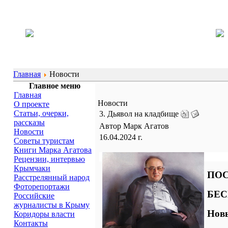
Главная
Новости
Главное меню
Главная
Новости
О проекте
Статьи, очерки,
3. Дьявол на кладбище
рассказы
Автор Марк Агатов
Новости
16.04.2024 г.
Советы туристам
Книги Марка Агатова
Рецензии, интервью
Крымчаки
ПОС
Расстрелянный народ
Фоторепортажи
БЕС
Российские
журналисты в Крыму
Новы
Коридоры власти
Контакты