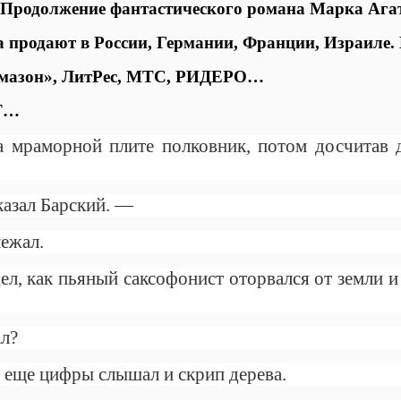
 Продолжение фантастического романа
Марка Ага
 продают в России, Германии, Франции, Израиле
мазон», ЛитРес, МТС, РИДЕРО…
Т…
 мраморной плите полковник, потом досчитав д
казал Барский. —
ежал.
ел, как пьяный саксофонист оторвался от земли и
ал?
 еще цифры слышал и скрип дерева.