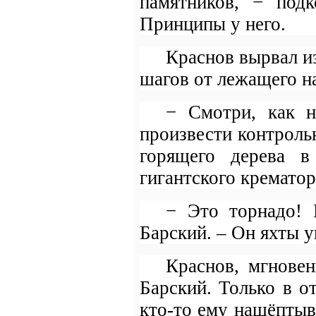
памятников, − подк
Принципы у него.
Краснов вырвал и
шагов от лежащего н
− Смотри, как н
произвести контроль
горящего дерева в
гигантского крематор
− Это торнадо! Б
Барский. – Он яхты у
Краснов, мгновен
Барский. Только в о
кто-то ему нашёптыва