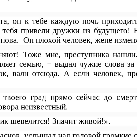
а, он к тебе каждую ночь приходит
тебя привели дружки из будущего! Е
снова.
Он плохой человек, жене изменя
няют! Тоже мне, преступника нашли
пляет семью, − выдал чужие слова з
к, вали отсюда. А если человек, пр
 твоего град прямо сейчас до смер
овора неизвестный.
ик шевелится! Значит живой!».
аснов
услышал над головой громкие с