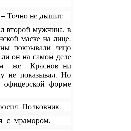
 – Точно не дышит.
л второй мужчина, в
нской маске на лице.
ины покрывали лицо
ли он на самом деле
ам
же
Краснов ни
у не показывал. Но
в офицерской форме
просил
Полковник.
я
с
мрамором.