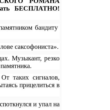
ЧЕСКОГО РОМАНА
итать БЕСПЛАТНО!
 памятником бандиту
олове саксофониста».
ах. Музыкант, резко
 памятника.
От таких сигналов,
ытаясь прицелиться в
споткнулся и упал на