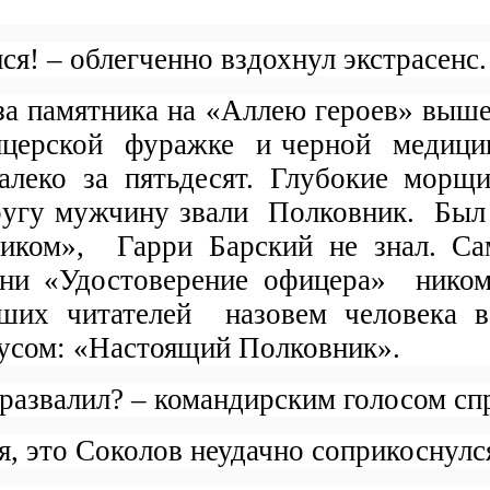
ся! – облегченно вздохнул экстрасенс.
за памятника на «Аллею героев» выше
ицерской
фуражке
и черной
медици
леко за пятьдесят. Глубокие морщ
ругу мужчину звали
Полковник.
Был 
ником»,
Гарри Барский не знал. С
 ни «Удостоверение офицера»
ником
ших читателей
назовем человека 
кусом: «Настоящий Полковник».
 развалил? – командирским голосом с
 я, это Соколов неудачно соприкоснулс