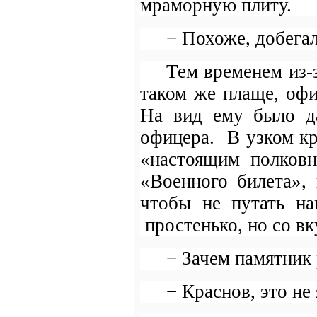
мраморную плиту.
− Похоже, добегал
Тем временем из-
таком же плаще, оф
На вид ему было да
офицера.
В узком к
«настоящим полков
«Военного билета»,
чтобы не путать на
простенько, но со в
− Зачем памятник
− Краснов, это не