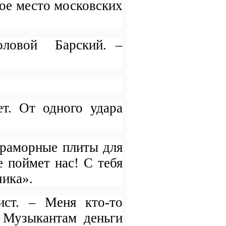
тое место московских
головой
Барский. –
ет. От одного удара
мраморные плиты для
е поймет нас! С тебя
чика».
ист. – Меня кто-то
. Музыкантам деньги