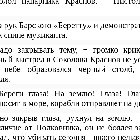
олол напарника Краснов. – Пистол
з рук Барского «Беретту» и демонстра
а спине музыканта.
адо закрывать тему, − громко кри
ный выстрел в Соколова Краснов не ус
 небе образовался черный столб,
ия.
ереги глаза! На землю! Глаза! Гла
носит в море, корабли отправляет на д
но закрыв глаза, рухнул на землю.
тличие от Полковника, он не боялся з
л, что убивать сегодня
никого нельз