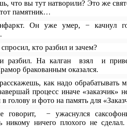
шь, что вы тут натворили? Это же свя
 этот памятник…
нфаркт. Он уже умер, − качнул 
.
спросил, кто разбил и зачем?
и разбил. На калган
взял
и прив
Мрамор бракованным оказался.
 расскажешь, как надо обрабатывать 
 завершай процесс иначе «заказчик» н
в голову и фото на память для «Заказ
 говорит,
− ужаснулся саксофон
дь никому ничего плохого не сделал