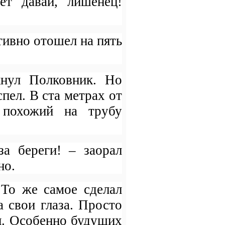
ет давай, лишенец!
тивно отошел на пять
кнул Полковник. Но
пел. В ста метрах от
 похожий на трубу
за береги! – заорал
но.
То же самое сделал
а свои глаза. Просто
я. Особенно будущих