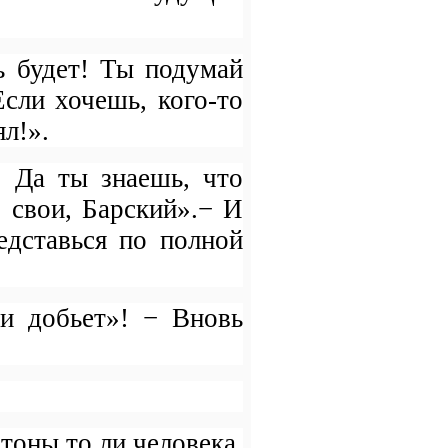
ь будет! Ты подумай
сли хочешь, кого-то
л!».
. Да ты знаешь, что
а
свои, Барский».− И
едставься по полной
ти добьет»! − Вновь
тоны то ли человека,