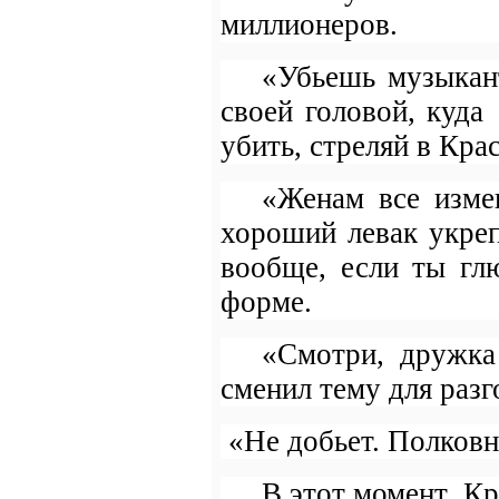
миллионеров.
«Убьешь музыкант
своей головой, куда
убить, стреляй в Кра
«Женам все изме
хороший левак укре
вообще, если ты глю
форме.
«Смотри, дружка
сменил тему для разг
«Не добьет. Полковн
В этот момент
Кр