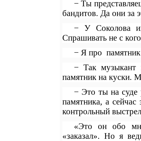
− Ты представляе
бандитов. Да они за
− У Соколова и
Спрашивать не с кого
− Я про
памятник 
− Так музыкант 
памятник на куски. 
− Это ты на суде
памятника, а сейчас
контрольный выстрел 
«Это он обо мне
«заказал». Но я ве