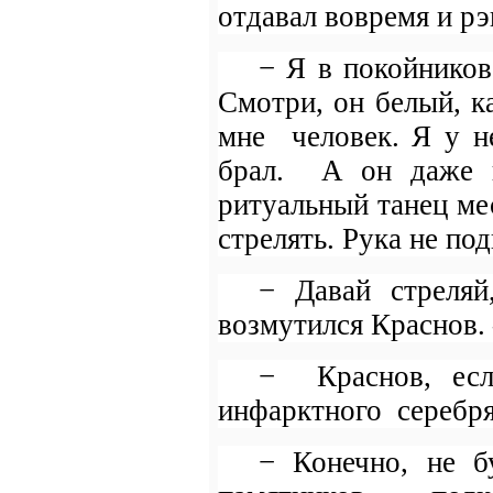
отдавал вовремя и р
− Я в покойников
Смотри, он белый, к
мне
человек. Я у н
брал.
А он даже н
ритуальный танец м
стрелять. Рука не по
− Давай стреляй
возмутился Краснов.
−
Краснов, ес
инфарктного
серебря
− Конечно, не б