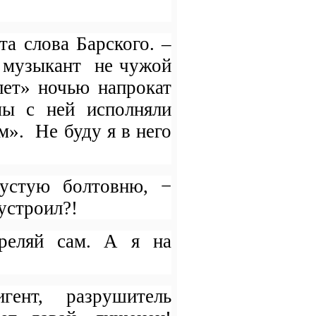
та слова Барского. –
, музыкант
не чужой
лет» ночью напрокат
мы с ней исполняли
ом».
Не буду я в него
пустую болтовню, −
устроил?!
треляй сам. А я на
гент,
разрушитель