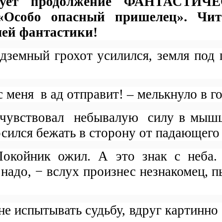
икует продолжение ФАНТАСТИ
«Особо опасный пришелец». Ч
лей фантастики!
дземный грохот усилился, земля под
с меня
в ад отправит! – мелькнуло в г
чувствовал
небывалую
силу в мышц
осился бежать в сторону от падающего
койник ожил. А это знак с неба. 
надо, − вслух произнес незнакомец, п
е испытывать судьбу, вдруг картинно 