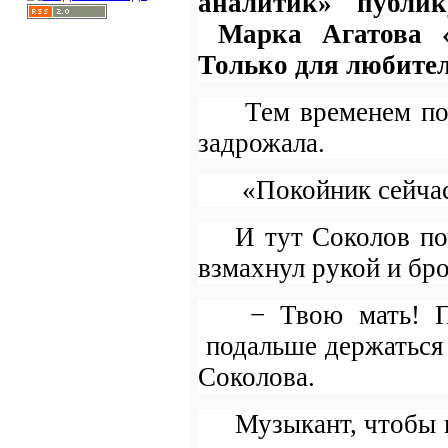
аналитик» публ
Марка Агатова 
Только для любите
Тем временем по
задрожала.
«Покойник сейча
И тут Соколов по
взмахнул рукой и бр
− Твою мать! По
подальше держаться 
Соколова.
Музыкант, чтобы н