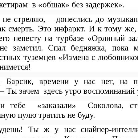
экетирам
в «общак» без задержек».
 не стреляю, – донеслись до музыкан
ак смерть. Это инфаркт. И к тому же
его невесту на турбазе «Орлиный за
е заметил. Спал бедняжка, пока 
естных туземцев «Измена с любовник
днимется!
, Барсик, времени у нас нет, на 
 – Ты зачем
здесь утро воспоминаний 
ли тебе
«заказали»
Соколова, с
ную пулю тратить не буду.
удешь! Ты ж у нас снайпер-интелли