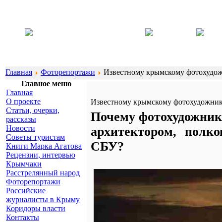
Главная
Фоторепортажи
Известному крымскому фотохудож
Главное меню
Главная
О проекте
Известному крымскому фотохудожник
Статьи, очерки,
Почему фотохудожник
рассказы
Новости
архитектором, полк
Советы туристам
СБУ?
Книги Марка Агатова
Рецензии, интервью
Крымчаки
Расстрелянный народ
Фоторепортажи
Российские
журналисты в Крыму
Коридоры власти
Контакты