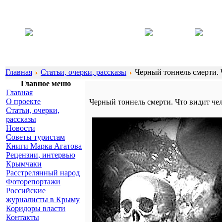
Главная
Статьи, очерки, рассказы
Черный тоннель смерти. Ч
Главное меню
Главная
О проекте
Черный тоннель смерти. Что видит чел
Статьи, очерки,
рассказы
Новости
Советы туристам
Книги Марка Агатова
Рецензии, интервью
Крымчаки
Расстрелянный народ
Фоторепортажи
Российские
журналисты в Крыму
Коридоры власти
Контакты