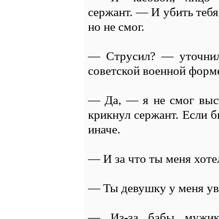
сержант. — И убить тебя
но не смог.
— Струсил? — уточнил
советской военной форме
— Да, — я не смог выст
крикнул сержант. Если б
иначе.
— И за что ты меня хоте
— Ты девушку у меня ув
— Из-за бабы мужик