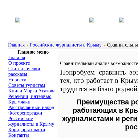
Главная
Российские журналисты в Крыму
Сравнительный
Главное меню
Главная
О проекте
Сравнительный анализ возможност
Статьи, очерки,
Попробуем сравнить
во
рассказы
тех, кто работает в Кры
Новости
Советы туристам
трудится на благо родной
Книги Марка Агатова
Рецензии, интервью
Преимущества ро
Крымчаки
Расстрелянный народ
работающих в Кр
Фоторепортажи
журналистами и рег
Российские
журналисты в Крыму
рос
Коридоры власти
Контакты