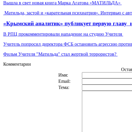
Вышла в свет новая книга Марка Агатова «МАТИЛЬДА»
Матильда, застой и «карательная психиатрия». Интервью с а
«Крымский аналитик» публикует первую главу
В РПЦ прокомментировали нападение на студию Учителя
Учитель попросил директора ФСБ остановить агрессию проти
Фильм Учителя "Матильда" стал жертвой террористов?
Комментарии
Оста
Имя:
Email:
Тема: