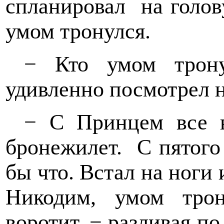
спланировал
на голо
умом тронулся.
− Кто умом трону
удивленно посмотрел н
− С Принцем все в
бронежилет.
С пятого
бы что. Встал на ноги 
Никодим, умом трон
воротит, − разливая п