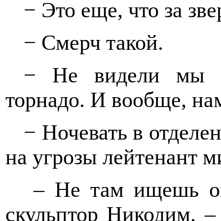
− Это еще, что за зв
− Смерч такой.
− Не видели мы з
торнадо. И вообще, на
− Ночевать в отделе
на угрозы лейтенант м
– Не там ищешь оп
скульптор Никодим. –