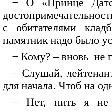
− О «Принце Датс
достопримечательност
с обитателями кладб
памятник надо было ус
− Кому? – вновь
не 
− Слушай, лейтенант
для начала. Чтоб на од
− Нет, пить я не 