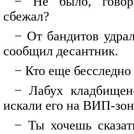
− Не было, говор
сбежал?
− От бандитов удрал
сообщил десантник.
− Кто еще бесследно
− Лабух кладбищен
искали его на ВИП-зон
− Ты хочешь сказат