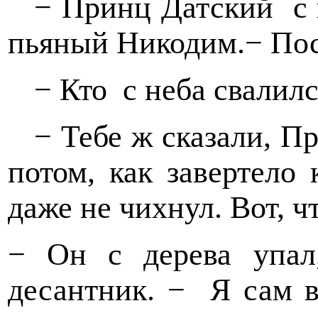
− Принц Датский
с
пьяный Никодим.− Посл
− Кто
с неба свалил
− Тебе ж сказали, П
потом, как завертело 
даже не чихнул. Вот, ч
− Он с дерева упал
десантник. −
Я сам в