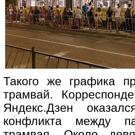
Такого же графика пр
трамвай. Корреспонде
Яндекс.Дзен оказал
конфликта между п
трамвая. Около дев