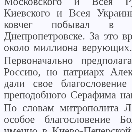
Московского и Всея Р
Киевского и Всея Украи
ковчег побывал в Ки
Днепропетровске. За это 
около миллиона верующих.
Первоначально предполаг
Россию, но патриарх Але
дали свое благословени
преподобного Серафима нав
По словам митрополита Ла
особое благословение Б
именно в Киево-Печерской