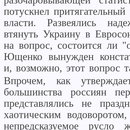
разочаровывающей статис
потускнел притягательный 
власти. Развеялись над
втянуть Украину в Евросо
на вопрос, состоится ли "
Ющенко вынужден констат
и, возможно, этот вопрос т
Впрочем, как утвержда
большинства россиян пе
представлялись не празд
хаотическим водоворотом,
непредсказуемое русло 