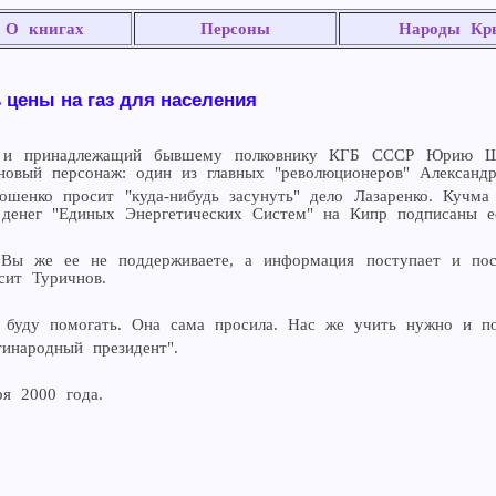
О книгах
Персоны
Народы Кр
 цены на газ для населения
 и принадлежащий бывшему полковнику КГБ СССР Юрию Швец
овый персонаж: один из главных "революционеров" Александр
ошенко просит "куда-нибудь засунуть" дело Лазаренко. Кучма
 денег "Единых Энергетических Систем" на Кипр подписаны 
Вы же ее не поддерживаете, а информация поступает и пост
сит Туричнов.
 буду помогать. Она сама просила. Нас же учить нужно и по
инародный президент".
я 2000 года.