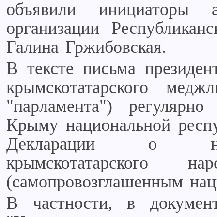
объявили инициаторы
организации Республикан
Галина Гржибовская.
В тексте письма президен
крымскотатарского меджл
"парламента") регулярн
Крыму национальной респу
Декларации о наци
крымскотатарского на
(самопровозглашенным нац
В частности, в документ