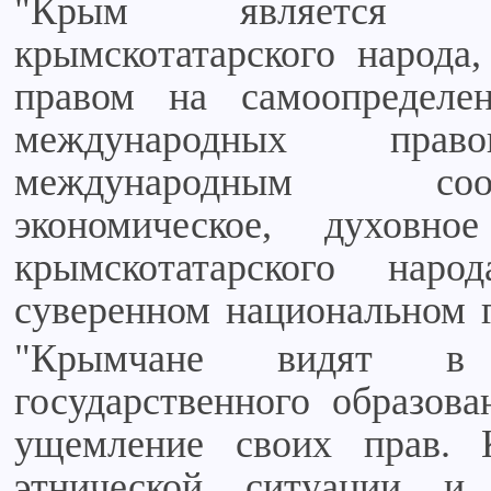
"Крым является на
крымскотатарского народа,
правом на самоопределе
международных прав
международным сооб
экономическое, духовн
крымскотатарского на
суверенном национальном г
"Крымчане видят в
государственного образов
ущемление своих прав. 
этнической ситуации и 