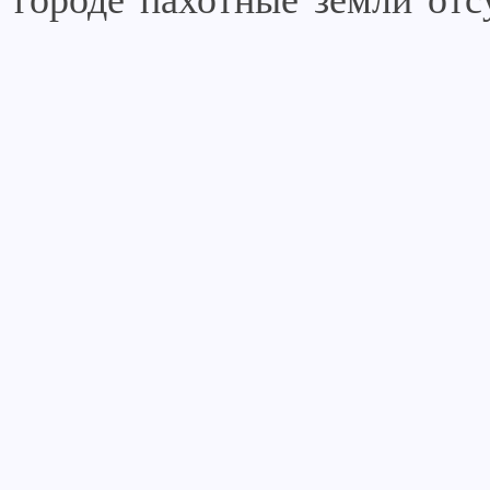
городе пахотные земли отс