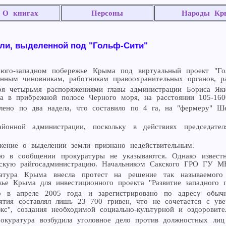
О книгах
Персоны
Народы Кр
мли, выделенной под "Гольф-Сити"
го-западном побережье Крыма под виртуальный проект "Голь
венным чиновникам, работникам правоохранительных органов, р
ря четырьмя распоряжениями главы администрации Бориса Я
а в прибрежной полосе Черного моря, на расстоянии 105-160
лено по два надела, что составило по 4 га, на "фермеру" 
йонной администрации, поскольку в действиях председате
жение о выделении земли признано недействительным.
ю в сообщении прокуратуры не указываются. Однако известн
акскую райгосадминистрацию. Начальником Сакского ГРО ГУ 
атура Крыма внесла протест на решение так называемого 
жье Крыма для инвестиционного проекта "Развитие западного 
в апреле 2005 года и зарегистрировано по адресу обычной
иятия составлял лишь 23 700 гривен, что не сочетается с ув
кс", создания необходимой социально-культурной и оздоровит
окуратура возбудила уголовное дело против должностных лиц