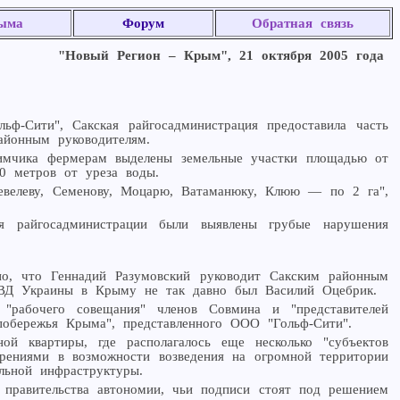
ыма
Форум
Обратная связь
"Новый Регион – Крым", 21 октября 2005 года
ф-Сити", Сакская райгосадминистрация предоставила часть
айонным руководителям.
кимчика фермерам выделены земельные участки площадью от
0 метров от уреза воды.
Шевелеву, Семенову, Моцарю, Ватаманюку, Клюю — по 2 га",
ля райгосадминистрации были выявлены грубые нарушения
о, что Геннадий Разумовский руководит Сакским районным
МВД Украины в Крыму не так давно был Василий Оцебрик.
"рабочего совещания" членов Совмина и "представителей
побережья Крыма", представленного ООО "Гольф-Сити".
 квартиры, где располагалось еще несколько "субъектов
ерениями в возможности возведения на огромной территории
ельной инфраструктуры.
 правительства автономии, чьи подписи стоят под решением