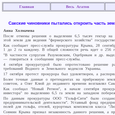
Главная
Весь Агатов
Сакские чиновники пытались откроить часть зе
Анна Холмачева
После отмены решения о выделении 6,5 тысяч гектар на ю
этой земли для ведения "фермерского хозяйства" государст
Как сообщает пресс-служба прокуратуры Крыма, 28 сентяб
1 до 2 га каждому. В общей сложности речь идет о 256 г
"В частности супругам Разумовским, Оцебрикам и др. выде
— говориться в сообщении пресс-службы.
4 октября прокуратурой было опротестовано решение ра
требований Водного и Земельного кодексов Украины.
17 октября протест прокурора был удовлетворен, а распоря
Более точные данные о претендентах на прибрежную земл
советом, а Олег Клюй до недавнего времени возглавлял С
Как сообщал "Новый Регион", в начале сентября прокур
инвестора" по выделению 6,5 га земли на западном побере
По данным прокуратуры ООО "Гольф-Сити" было создано 
предпринимательской деятельности". Уставный фонд предпр
полей для гольфа, отелей, курортных комплексов класса "Лю
Совмин Крыма признал незаконность данного решения, а пр