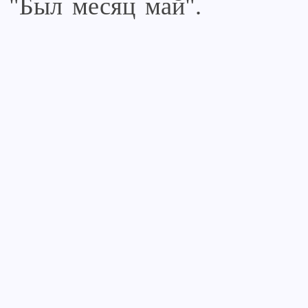
"Был месяц май".