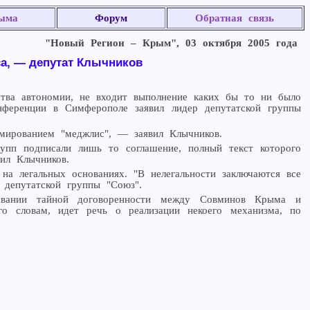
ыма
Форум
Обратная связь
"Новый Регион – Крым", 03 октября 2005 года
а, — депутат Клычников
ства автономии, не входит выполнение каких бы то ни было
онференции в Симферополе заявил лидер депутатской группы
рмированием "меджлис", — заявил Клычников.
рупп подписали лишь то соглашение, полный текст которого
ил Клычников.
на легальных основаниях. "В нелегальности заключаются все
 депутатской группы "Союз".
вовании тайной договоренности между Совминов Крыма и
го словам, идет речь о реализации некоего механизма, по