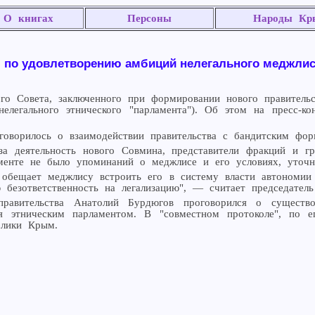
О книгах
Персоны
Народы Кр
ч по удовлетворению амбиций нелегального меджлис
го Совета, заключенного при формировании нового правитель
елегального этнического "парламента"). Об этом на пресс-к
говорилось о взаимодействии правительства с бандитским фо
за деятельность нового Совмина, представители фракций и г
менте не было упоминаний о меджлисе и его условиях, уточн
обещает меджлису встроить его в систему власти автономии 
безответственность на легализацию", — считает председатель
правительства Анатолий Бурдюгов проговорился о сущест
 этническим парламентом. В "совместном протоколе", по е
блики Крым.