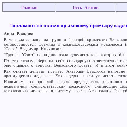
Главная
Весь Агатов
Парламент не ставил крымскому премьеру зада
Анна Волкова
В условия соглашения групп и фракций крымского Верховно
договоренностей Совмина с крымскотатарским меджлисом (н
"Союз" Владимир Клычников.
"Группа "Союз" не подписывала документов, в которых бы 
По его словам, беря на себя солидарную ответственность 
был оглашен с трибуны Верховного Совета. И в этом доку
Как считает депутат, премьер Анатолий Бурдюгов напрасно 
преимущества меджлиса. Его лидеры не станут менять свою 
Напомним, на прошлой неделе председатель крымского 
нелегальным крымскотатарским меджлисом, считающим себя
встраиванию меджлиса в систему власти Автономной Респу