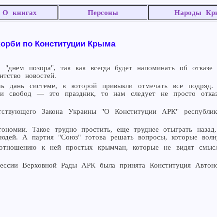
О книгах
Персоны
Народы Кр
корби по Конституции Крыма
 "днем позора", так как всегда будет напоминать об отказе
тство новостей.
ь дань системе, в которой привыкли отмечать все подряд
 и свобод — это праздник, то нам следует не просто отк
тствующего Закона Украины "О Конституции АРК" республик
тономии. Такое трудно простить, еще труднее отыграть наза
людей. А партия "Союз" готова решать вопросы, которые вол
тношению к ней простых крымчан, которые не видят смысл
 сессии Верховной Рады АРК была принята Конституция Автон