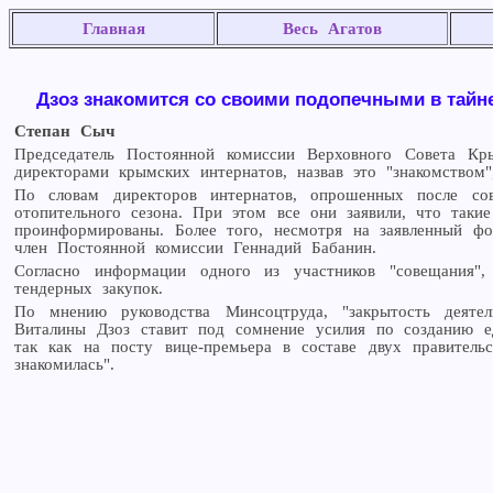
Главная
Весь Агатов
Дзоз знакомится со своими подопечными в тайне
Степан Сыч
Председатель Постоянной комиссии Верховного Совета К
директорами крымских интернатов, назвав это "знакомством"
По словам директоров интернатов, опрошенных после сов
отопительного сезона. При этом все они заявили, что так
проинформированы. Более того, несмотря на заявленный ф
член Постоянной комиссии Геннадий Бабанин.
Согласно информации одного из участников "совещания"
тендерных закупок.
По мнению руководства Минсоцтруда, "закрытость деятел
Виталины Дзоз ставит под сомнение усилия по созданию ед
так как на посту вице-премьера в составе двух правител
знакомилась".