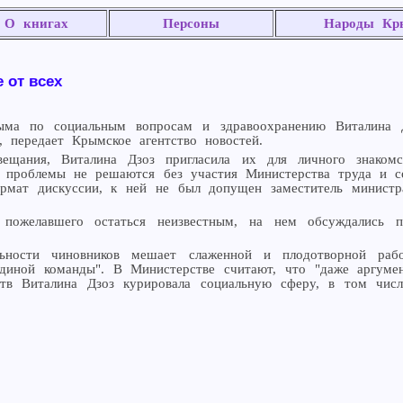
О книгах
Персоны
Народы Кр
 от всех
рыма по социальным вопросам и здравоохранению Виталина 
, передает Крымское агентство новостей.
ещания, Виталина Дзоз пригласила их для личного знаком
ие проблемы не решаются без участия Министерства труда и с
ормат дискуссии, к ней не был допущен заместитель минист
, пожелавшего остаться неизвестным, на нем обсуждалис
ьности чиновников мешает слаженной и плодотворной работ
иной команды". В Министерстве считают, что "даже аргумен
ьств Виталина Дзоз курировала социальную сферу, в том чис