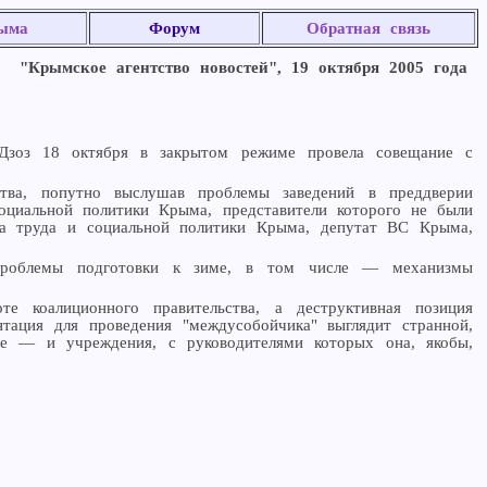
ыма
Форум
Обратная связь
"Крымское агентство новостей", 19 октября 2005 года
Дзоз 18 октября в закрытом режиме провела совещание с
ства, попутно выслушав проблемы заведений в преддверии
оциальной политики Крыма, представители которого не были
ра труда и социальной политики Крыма, депутат ВС Крыма,
ь проблемы подготовки к зиме, в том числе — механизмы
е коалиционного правительства, а деструктивная позиция
тация для проведения "междусобойчика" выглядит странной,
ле — и учреждения, с руководителями которых она, якобы,