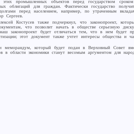
в этих промышленных объектов перед государством сроком
енных облигаций для граждан. Фактически государство полу
долгами перед населением, например, по утраченным вклад
ор Сергеев.
ексей Костусев также подчеркнул, что законопроект, кото
кументам, что позволит начать в обществе серьезную диск
наш законопроект будет отличаться тем, что в нем будет пр
тизации; этот документ также учтет интересы общества и ча
и меморандум, который будет подан в Верховный Совет вмес
ов в области экономики станут весомым аргументом для народ