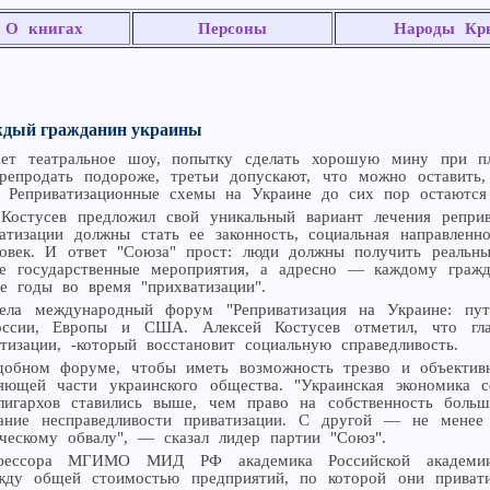
О книгах
Персоны
Народы Кр
аждый гражданин украины
ает театральное шоу, попытку сделать хорошую мину при п
ерепродать подороже, третьи допускают, что можно оставит
 Реприватизационные схемы на Украине до сих пор остаются
Костусев предложил свой уникальный вариант лечения реприв
атизации должны стать ее законность, социальная направлен
овек. И ответ "Союза" прост: люди должны получить реальны
е государственные мероприятия, а адресно — каждому граж
е годы во время "прихватизации".
ела международный форум "Реприватизация на Украине: путь
оссии, Европы и США. Алексей Костусев отметил, что гл
тизации, -который восстановит социальную справедливость.
добном форуме, чтобы иметь возможность трезво и объективн
ющей части украинского общества. "Украинская экономика с
лигархов ставились выше, чем право на собственность больш
ние несправедливости приватизации. С другой — не менее 
ческому обвалу", — сказал лидер партии "Союз".
фессора МГИМО МИД РФ академика Российской академии е
жду общей стоимостью предприятий, по которой они привати