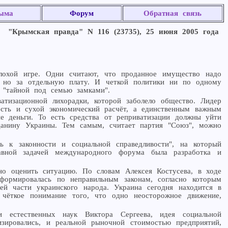
ыма
Форум
Обратная связь
"Крымская правда" N 116 (23735), 25 июня 2005 года
лохой игре. Одни считают, что проданное имущество надо
ь, но за отдельную плату. И четкой политики ни по одному
 "тайной под семью замками".
атизационной лихорадки, которой заболело общество. Лидер
ность и сухой экономический расчёт, а единственным важным
е деньги. То есть средства от реприватизации должны уйти
данину Украины. Тем самым, считает партия "Союз", можно
 к законности и социальной справедливости", на который
авной задачей международного форума была разработка и
о оценить ситуацию. По словам Алексея Костусева, в ходе
формировалась по неправильным законам, согласно которым
ей части украинского народа. Украина сегодня находится в
чёткое понимание того, что одно неосторожное движение,
стественных наук Виктора Сергеева, идея социальной
зировались, и реальной рыночной стоимостью предприятий,