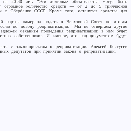
 на 20-30 лет. "Эти долговые обязательства могут быть
чит огромное количество средств — от 2 до 5 триллионов
ам в Сбербанке СССР. Кроме того, останутся средства для
рый партия намерена подать в Верховный Совет по итогам
уссию по поводу реприватизации: "Мы не отвергаем другие
едложен механизм проведения реприватизации; в нем будет
стных собственников. И главное, что над документом будут
те с законопроектом о реприватизации. Алексей Костусев
ных депутатов при принятии закона о реприватизации.