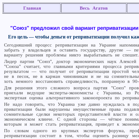
Главная
Весь Агатов
"Союз" предложил свой вариант реприватизации
Его цель — чтобы деньги от реприватизации получил к
Сегодняшний процесс реприватизации на Украине напомин
забрать у владельцев и оставить государству, другие — п
варианту решения проблемы никто вырабатывать не спешит.
Лидер партии "Союз", доктор экономических наук Алексей 
"Союза" считает, что главными критериями процесса реприв
результатом — что получит от реприватизации простой чел
не в песок, не в карман чиновникам и не на сомнительны
хоть немного восстановить справедливость, попранную в 90-
Для решения этого сложного вопроса партия "Союз" пров
приехали ведущие эксперты-экономисты с Украины, из Р
экспертная оценка альтернативного законопроекта по реприва
Не надо говорить, что Украина уже давно нуждалась в по
приватизации были нарушены имущественные права подавля
сомнительные сделки некоторых представителей власти и о
экономическом клинче. С одной стороны — чёткое понима
которым и может стать реприватизация, приведет к экономи
По словам одного из крупных экспертов форума, про
реприватизации состоит в том, чтобы оценить разницу ме