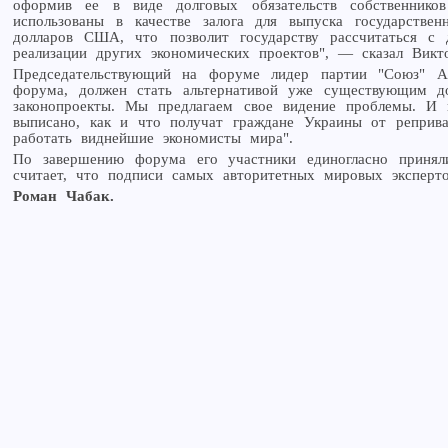
оформив ее в виде долговых обязательств собственнико
использованы в качестве залога для выпуска государств
долларов США, что позволит государству рассчитаться с 
реализации других экономических проектов", — сказал Викт
Председательствующий на форуме лидер партии "Союз" Ал
форума, должен стать альтернативой уже существующим до
законопроекты. Мы предлагаем свое видение проблемы. И 
выписано, как и что получат граждане Украины от реприва
работать виднейшие экономисты мира".
По завершению форума его участники единогласно принял
считает, что подписи самых авторитетных мировых эксперт
Роман Чабак.