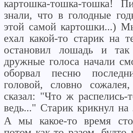
картошка-тошка-тошка! П
знали, что в голодные го
этой самой картошки...) М
ехал какой-то старик на т
остановил лошадь и так
дружные голоса начали смо
оборвал песню последн
головой, словно сожалея
сказал: "Что ж распелись-
ведь..." Старик крикнул на
А мы какое-то время стоя
потом как-то разом, будто