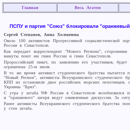
Главная
Весь Агатов
ПСПУ и партия "Союз" блокировали "оранжевый"
Сергей Степанов, Анна Холмачева
Около 100 активистов Прогрессивной социалистической па
России в Севастополе.
Как передает корреспондент "Нового Региона", сторонник
минуты поют им гимн России и гимн Севастополя.
Пророссийский пикет, по заявлению его участников, буде
ограничена 25-м июля.
В то же время активист студенческого братства пытается 
"Новый Регион", активисты Всеукраинского студенческого б
КПП их остановили двое российских морских пехотинцев, 
Украины "Бриз".
С утра у штаба ЧФ России в Севастополе возобновился пик
и "оранжевого" лагеря ведут оживленные дискуссии. За с
Ранее активисты Всеукраинского студенческого братства по
у стен штаба.