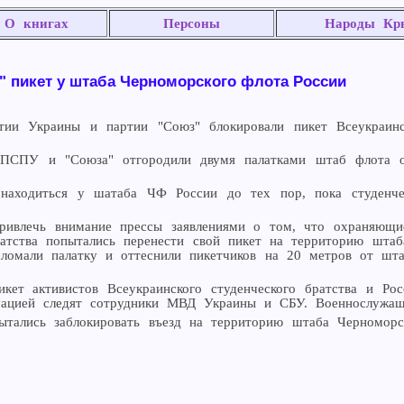
О книгах
Персоны
Народы Кр
 пикет у штаба Черноморского флота России
ртии Украины и партии "Союз" блокировали пикет Всеукраинс
и ПСПУ и "Союза" отгородили двумя палатками штаб флота от
т находиться у шатаба ЧФ России до тех пор, пока студенче
привлечь внимание прессы заявлениями о том, что охраняющ
ратства попытались перенести свой пикет на территорию шта
сломали палатку и оттеснили пикетчиков на 20 метров от шт
ет активистов Всеукраинского студенческого братства и Рос
итуацией следят сотрудники МВД Украины и СБУ. Военнослуж
пытались заблокировать въезд на территорию штаба Черномор