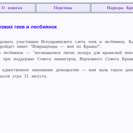
О книгах
Персоны
Народы Кр
езжих геев и лесбиянок
овать участников Всеукраинского слета геев и лесбиянок. 
 пройдет пикет "Извращенцы — вон из Крыма!".
и лесбиянок — "несмываемое пятно позора для крымской земл
ит при поддержке Совета министров, Верховного Совета Крым
 единственное завоевание демократии — нам жаль такую демо
асов утра 31 августа.