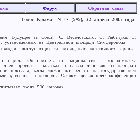
ыма
Форум
Обратная связь
"Голос Крыма" N 17 (595), 22 апреля 2005 года
ния "Будущее за Союз!" С. Веселовского, О. Рыбачука, С.
в, установленных на Центральной площади Симферополя.
граждан, выступающих за ликвидацию палаточного городка.
кого народа. Он считает, что национализм — это комплекс
ько дней провел в палатках и назвал действия на площади
кции протеста, когда можно все решать на государственном
жлиса, вышел на площадь. Словом, целью пресс-конференции
читывает около 500 человек.