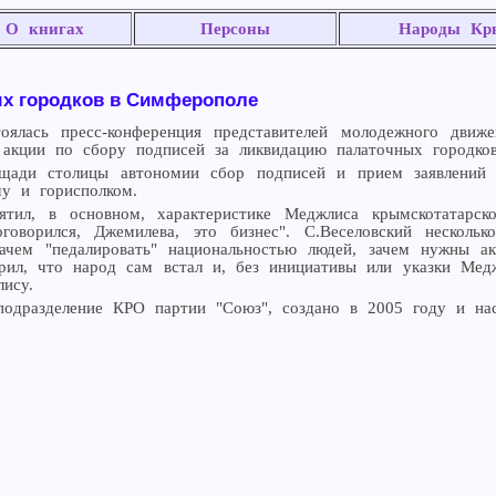
О книгах
Персоны
Народы Кр
ых городков в Симферополе
ялась пресс-конференция представителей молодежного движе
 акции по сбору подписей за ликвидацию палаточных городко
ощади столицы автономии сбор подписей и прием заявлений 
у и горисполком.
ятил, в основном, характеристике Меджлиса крымскотатарс
говорился, Джемилева, это бизнес". С.Веселовский нескол
ачем "педалировать" национальностью людей, зачем нужны а
ерил, что народ сам встал и, без инициативы или указки Мед
ису.
дразделение КРО партии "Союз", создано в 2005 году и нас