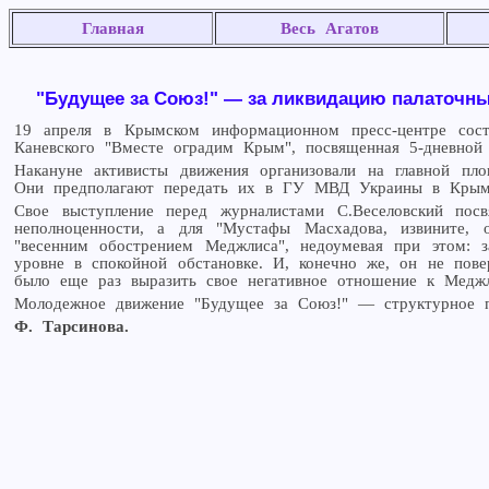
Главная
Весь Агатов
"Будущее за Союз!" — за ликвидацию палаточн
19 апреля в Крымском информационном пресс-центре состо
Каневского "Вместе оградим Крым", посвященная 5-дневной
Накануне активисты движения организовали на главной пл
Они предполагают передать их в ГУ МВД Украины в Крым
Свое выступление перед журналистами С.Веселовский посв
неполноценности, а для "Мустафы Масхадова, извините, о
"весенним обострением Меджлиса", недоумевая при этом: з
уровне в спокойной обстановке. И, конечно же, он не пов
было еще раз выразить свое негативное отношение к Меджл
Молодежное движение "Будущее за Союз!" — структурное по
Ф. Тарсинова.