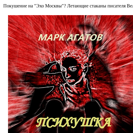
Покушение на "Эхо Москвы"? Летающие стаканы писателя Ве